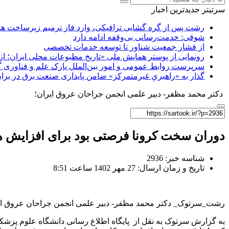
سرتیتر جدیدترین اخبار
رشت پس از گره گشایی ترافیکی، وارد فاز ترمیم زیرساخت ها
شوقی: خدمت‌رسانی بی‌وقفه ادامه دارد
از فشار جمعیت شناور تا توسعه خدمات تخصصی
رونمایی از پوستر همایش ملی «تاریخ مطبوعات محلی ایران؛ از آ
سرپرست روابط عمومی و امور بین‌الملل پارک علم و فناوری 
گذار به «راهبریِ غیرمتمرکز» ضامن پایداری صنعت برق در برا
دکتر محمد مظفر- دبیر علمی انجمن جراحان عروق ایران؛
دوران سخت کرونا فرصتی بود برای افزایش 
شناسه خبر: 2936
تاریخ و زمان ارسال: 27 مهر 1402 ساعت 8:51
رشت_سرتوک_ دکتر محمد مظفر- دبیر علمی انجمن جراحان عروق ایر
به گزارش سرتوک به نقل از پایگاه اطلاع رسانی دانشگاه علوم پزشکی 