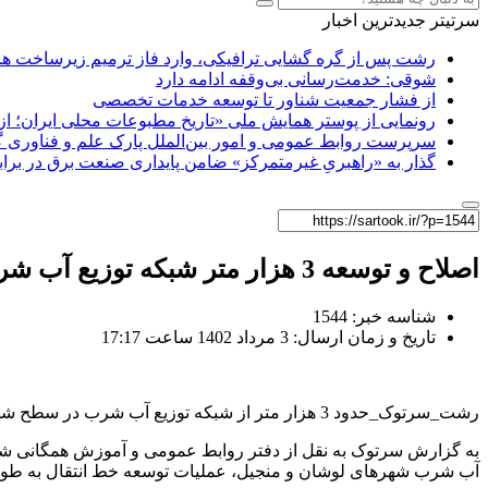
سرتیتر جدیدترین اخبار
رشت پس از گره گشایی ترافیکی، وارد فاز ترمیم زیرساخت ها
شوقی: خدمت‌رسانی بی‌وقفه ادامه دارد
از فشار جمعیت شناور تا توسعه خدمات تخصصی
رونمایی از پوستر همایش ملی «تاریخ مطبوعات محلی ایران؛ از آ
سرپرست روابط عمومی و امور بین‌الملل پارک علم و فناوری 
گذار به «راهبریِ غیرمتمرکز» ضامن پایداری صنعت برق در برا
اصلاح و توسعه 3 هزار متر شبکه توزیع آب شرب در سطح شهرستان رودبار
شناسه خبر: 1544
تاریخ و زمان ارسال: 3 مرداد 1402 ساعت 17:17
رشت_سرتوک_حدود 3 هزار متر از شبکه توزیع آب شرب در سطح شهرستان رودبار اصلاح و توسعه یافت.
به گزارش سرتوک به نقل از دفتر روابط عمومی و آموزش همگانی شرک
آب شرب شهرهای لوشان و منجیل، عملیات توسعه خط انتقال به طول هزار و 200 متر لوله گذاری در شهر لوشان و هزار و 700 متر در شهر منجیل شهرستان