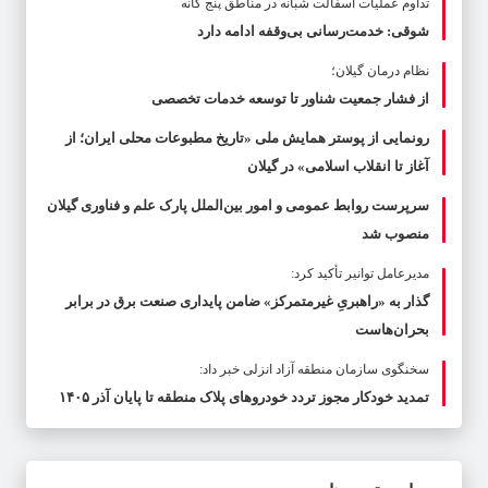
تداوم عملیات آسفالت‌ شبانه در مناطق پنج گانه
شوقی: خدمت‌رسانی بی‌وقفه ادامه دارد
نظام درمان گیلان؛
از فشار جمعیت شناور تا توسعه خدمات تخصصی
رونمایی از پوستر همایش ملی «تاریخ مطبوعات محلی ایران؛ از
آغاز تا انقلاب اسلامی» در گیلان
سرپرست روابط عمومی و امور بین‌الملل پارک علم و فناوری گیلان
منصوب شد
مدیرعامل توانیر تأکید کرد:
گذار به «راهبریِ غیرمتمرکز» ضامن پایداری صنعت برق در برابر
بحران‌هاست
سخنگوی سازمان منطقه آزاد انزلی خبر داد:
تمدید خودکار مجوز تردد خودروهای پلاک منطقه تا پایان آذر ۱۴۰۵