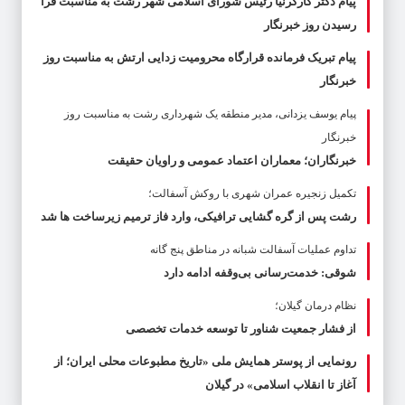
پیام دکتر کارگرنیا رئیس شورای اسلامی شهر رشت به مناسبت فرا
رسیدن روز خبرنگار
پیام تبریک فرمانده قرارگاه محرومیت‌ زدایی ارتش به مناسبت روز
خبرنگار
پیام یوسف یزدانی، مدیر منطقه یک شهرداری رشت به مناسبت روز
خبرنگار
خبرنگاران؛ معماران اعتماد عمومی و راویان حقیقت
تکمیل زنجیره عمران شهری با روکش آسفالت؛
رشت پس از گره گشایی ترافیکی، وارد فاز ترمیم زیرساخت ها شد
تداوم عملیات آسفالت‌ شبانه در مناطق پنج گانه
شوقی: خدمت‌رسانی بی‌وقفه ادامه دارد
نظام درمان گیلان؛
از فشار جمعیت شناور تا توسعه خدمات تخصصی
رونمایی از پوستر همایش ملی «تاریخ مطبوعات محلی ایران؛ از
آغاز تا انقلاب اسلامی» در گیلان