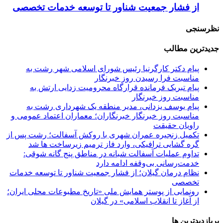
از فشار جمعیت شناور تا توسعه خدمات تخصصی
نظرسنجی
جدیدترین مطالب
پیام دکتر کارگرنیا رئیس شورای اسلامی شهر رشت به
مناسبت فرا رسیدن روز خبرنگار
پیام تبریک فرمانده قرارگاه محرومیت‌ زدایی ارتش به
مناسبت روز خبرنگار
پیام یوسف یزدانی، مدیر منطقه یک شهرداری رشت به
مناسبت روز خبرنگار
خبرنگاران؛ معماران اعتماد عمومی و
راویان حقیقت
تکمیل زنجیره عمران شهری با روکش آسفالت؛
رشت پس از
گره گشایی ترافیکی، وارد فاز ترمیم زیرساخت ها شد
تداوم عملیات آسفالت‌ شبانه در مناطق پنج گانه
شوقی:
خدمت‌رسانی بی‌وقفه ادامه دارد
نظام درمان گیلان؛
از فشار جمعیت شناور تا توسعه خدمات
تخصصی
رونمایی از پوستر همایش ملی «تاریخ مطبوعات محلی ایران؛
از آغاز تا انقلاب اسلامی» در گیلان
پربازدیدترین ها