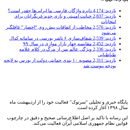
بازدید: 4,174
دایره واژگان فارسی ما ایرانی‌ها چقدر است؟
بازدید: 2,837
خیانت امنیتی و بازی جدید غربگرایان برای
انتخابات
بازدید: 2,576
مخاطب از اتفاقات پیش‌روی “احضار” غافلگیر
می‌شود
بازدید: 2,539
شفاف‌سازی ۶ ناشر بورسی در سامانه کدال
بازدید: 2,452
مقایسه چهار بازار موازی در سال ۹۹
بازدید: 2,336
ویژگی عالم پس از مرگ در کلام علامه
طباطبایی
بازدید: 2,311
مصوبه ۱۰ بندی حمایتی دولت از بورس به لایحه
بودجه پیوست شد
پایگاه خبری و تحلیلی “سرتوک” فعالیت خود را از اردیبهشت ماه
سال ۱۳۹۸ آغاز کرده است.
این رسانه با تاکید بر اصل اطلاع‌رسانی صحیح و دقیق در چارچوب
قوانین نظام جمهوری اسلامی ایران فعالیت می‌کند.