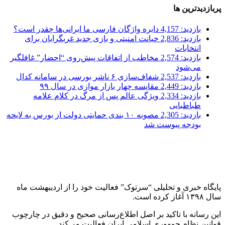
پربازدیدترین ها
بازدید: 4,157
دایره واژگان فارسی ما ایرانی‌ها چقدر است؟
بازدید: 2,836
خیانت امنیتی و بازی جدید غربگرایان برای
انتخابات
بازدید: 2,574
مخاطب از اتفاقات پیش‌روی “احضار” غافلگیر
می‌شود
بازدید: 2,537
شفاف‌سازی ۶ ناشر بورسی در سامانه کدال
بازدید: 2,449
مقایسه چهار بازار موازی در سال ۹۹
بازدید: 2,334
ویژگی عالم پس از مرگ در کلام علامه
طباطبایی
بازدید: 2,305
مصوبه ۱۰ بندی حمایتی دولت از بورس به لایحه
بودجه پیوست شد
پایگاه خبری و تحلیلی “سرتوک” فعالیت خود را از اردیبهشت ماه
سال ۱۳۹۸ آغاز کرده است.
این رسانه با تاکید بر اصل اطلاع‌رسانی صحیح و دقیق در چارچوب
قوانین نظام جمهوری اسلامی ایران فعالیت می‌کند.