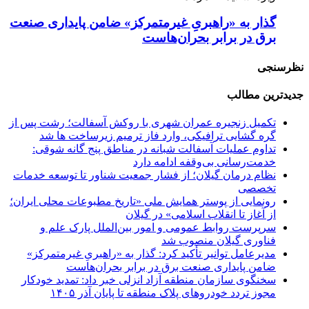
گذار به «راهبریِ غیرمتمرکز» ضامن پایداری صنعت
برق در برابر بحران‌هاست
نظرسنجی
جدیدترین مطالب
تکمیل زنجیره عمران شهری با روکش آسفالت؛
رشت پس از
گره گشایی ترافیکی، وارد فاز ترمیم زیرساخت ها شد
تداوم عملیات آسفالت‌ شبانه در مناطق پنج گانه
شوقی:
خدمت‌رسانی بی‌وقفه ادامه دارد
نظام درمان گیلان؛
از فشار جمعیت شناور تا توسعه خدمات
تخصصی
رونمایی از پوستر همایش ملی «تاریخ مطبوعات محلی ایران؛
از آغاز تا انقلاب اسلامی» در گیلان
سرپرست روابط عمومی و امور بین‌الملل پارک علم و
فناوری گیلان منصوب شد
مدیرعامل توانیر تأکید کرد:
گذار به «راهبریِ غیرمتمرکز»
ضامن پایداری صنعت برق در برابر بحران‌هاست
سخنگوی سازمان منطقه آزاد انزلی خبر داد:
تمدید خودکار
مجوز تردد خودروهای پلاک منطقه تا پایان آذر ۱۴۰۵