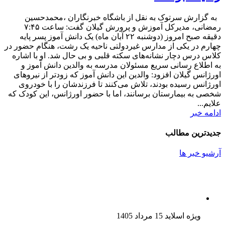
به گزارش سرتوک به نقل از باشگاه خبرنگاران ،محمدحسین
رمضانی، مدیرکل آموزش و پرورش گیلان گفت: ساعت ۷:۴۵
دقیقه صبح امروز (دوشنبه ۲۲ آبان ماه) یک دانش آموز پسر پایه
چهارم در یکی از مدارس غیردولتی ناحیه یک رشت، هنگام حضور در
کلاس درس دچار نشانه‌های سکته قلبی و بی حال شد. او با اشاره
به اطلاع رسانی سریع مسئولان مدرسه به والدین دانش آموز و
اورژانس گیلان افزود: والدین این دانش آموز که زودتر از نیروهای
اورژانس رسیده بودند، تلاش می‌کنند تا فرزندشان را با خودروی
شخصی به بیمارستان برسانند، اما با حضور اورژانس، این کودک که
علایم...
ادامه خبر
جدیدترین مطالب
آرشیو خبر ها
ویژه اسلاید
15 مرداد 1405