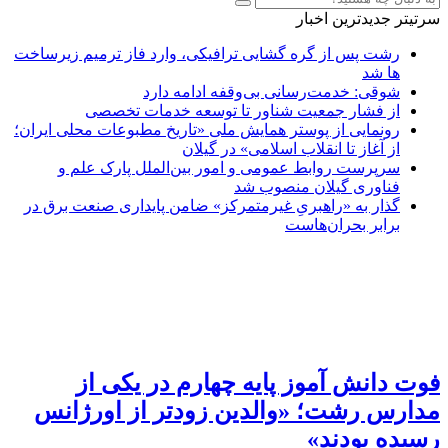
سرتیتر جدیدترین اخبار
رشت پس از گره گشایی ترافیکی، وارد فاز ترمیم زیرساخت
ها شد
شوقی: خدمت‌رسانی بی‌وقفه ادامه دارد
از فشار جمعیت شناور تا توسعه خدمات تخصصی
رونمایی از پوستر همایش ملی «تاریخ مطبوعات محلی ایران؛
از آغاز تا انقلاب اسلامی» در گیلان
سرپرست روابط عمومی و امور بین‌الملل پارک علم و
فناوری گیلان منصوب شد
گذار به «راهبریِ غیرمتمرکز» ضامن پایداری صنعت برق در
برابر بحران‌هاست
فوت دانش آموز پایه چهارم در یکی از
مدارس رشت؛ «والدین زودتر از اورژانس
رسیده بودند»