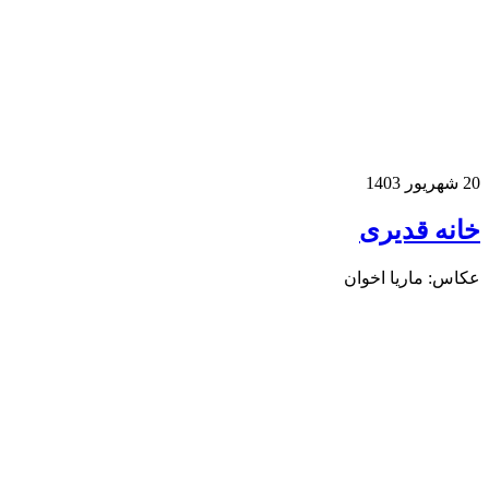
هریور 1403
انه قدیری
کاس: ماریا اخوان