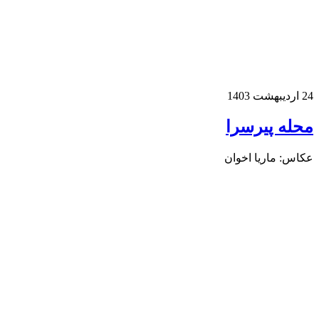
ردیبهشت 1403
حله پیرسرا
کاس: ماریا اخوان