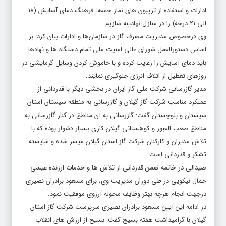
ادارات و استفاده از تریبون های نماز جمعه، فرهنگ دمای آسایش (۱۸
الی ۲۱ درجه) را در منازل نهادینه سازیم.
وی درخصوص مدیریت مصرف گاز در سازمان‌ها و ادارات بیان کرد: بر
اساس دستورالعمل شورای عالی امنیت ملی تمام دستگاه ها و نهادها
باید دمای آسایش را رعایت کرده و با خاموش کردن وسایل گرمایشی در
روزهای تعطیل از اتلاف انرژی جلوگیری نمایند.
مدیر گازرسانی شرکت ملی گاز ایران در بخشی دیگر با قدردانی از
عملکرد مناسب شرکت گاز گیلان و گازرسانی به منطقه سیستان استان
سیستان و بلوچستان گفت: گازرسانی به آن مناطق در کنار گازرسانی به
مناطق صعب العبور و کوهستانی گیلان کاری بسیار دشوار بوده که با
تلاش مدیران و کارکنان شرکت گاز استان گیلان میسر شده و شایسته
تشکر و قدردانی است.
صیدالی در خاتمه ضمن قدردانی از تلاش ها و خدمات ارزنده عیسی
جمال نیکویی در طی دوران مدیریت وی، برای مسعود برادران نصیری
درجهت انجام هرچه بهتر وظایف محوله آرزوی موفقیت نمود.
در ادامه این آیین مسعود برادران نصیری سرپرست شرکت گاز استان
گیلان با گرامیداشت هفته بسیج گفت: بسیج از ارزش های انقلاب