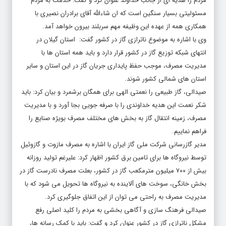
مردم را هدیه ای از جانب خداوند عنوان کرد و گفت: خدمت به مردم
مسئولیتی بسیار سنگین است که ان شاءالله آقای برادران نصیری با
همکاری همه از عهده این وظیفه مهم سربلند بیرون خواهد آمد.
وی با اشاره به موضوع ناترازی گاز در کشور گفت: استان گیلان در
انتهای شبکه توزیع گاز در کشور قرار دارد و باید همه استان ها با
مدیریت مصرف، موجب حفظ پایداری جریان گاز در این استان و سایر
استان های شمالی کشور شوند.
صیدالی، گاز طبیعی را نعمتی الهی برای همگان برشمرد و بیان کرد: باید
شکر نعمت این هدیه خداوندی را با صرفه جویی بجا آورد و با مدیریت
مصرف، زمینه انتقال گاز به بخش های مختلف مصرف بویژه صنایع را
فراهم نماییم.
مدیر گازرسانی شرکت ملی گاز ایران با اشاره به مصرف مازوت و گازوئیل
توسط نیروگاه ها برای تامین برق کشور اظهار کرد: علیرغم تولید روزانه
بیش از ۷۰۰ میلیون مترمکعب گاز در کشور، بعلت مصرف نادرست گاز در
بخش خانگی، سوخت های آلاینده به نیروگاه ها تحویل می شود که با
مدیریت مصرف به راحتی می توان از این اتفاق جلوگیری کرد.
صیدالی فرهنگ سازی و آگاهی بخشی به مردم را کلید اصلی رفع
مشکل ناترازی گاز در کشور عنوان کرد و گفت: باید با کمک رسانه ها،