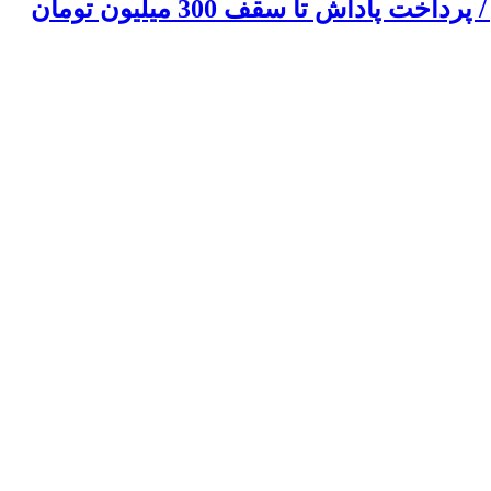
هشدار شرکت توزیع نیروی برق استان گیلان درباره فعالیت مراکز غیرمجاز استخراج رمزارز / پرداخت پاداش تا سقف 300 میلیون تومان