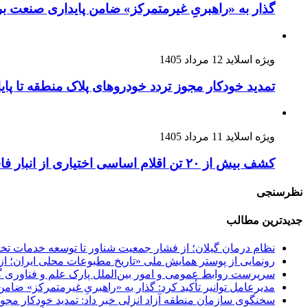
گذار به «راهبریِ غیرمتمرکز» ضامن پایداری صنعت بر
ویژه اسلاید
12 مرداد 1405
تمدید خودکار مجوز تردد خودروهای پلاک منطقه تا پایان آذ
ویژه اسلاید
11 مرداد 1405
کشف بیش از ۲۰ تن اقلام اساسی اختیاری از انبار فاقد مجوز در رشت /کشف بیش از ۲ تن اقلام تاریخ مصرف گذشته و فاسد
نظرسنجی
جدیدترین مطالب
نظام درمان گیلان؛
از فشار جمعیت شناور تا توسعه خدمات 
رونمایی از پوستر همایش ملی «تاریخ مطبوعات محلی ایران؛ از آ
سرپرست روابط عمومی و امور بین‌الملل پارک علم و فناوری 
مدیرعامل توانیر تأکید کرد:
گذار به «راهبریِ غیرمتمرکز» ضامن
سخنگوی سازمان منطقه آزاد انزلی خبر داد:
تمدید خودکار مجوز ت