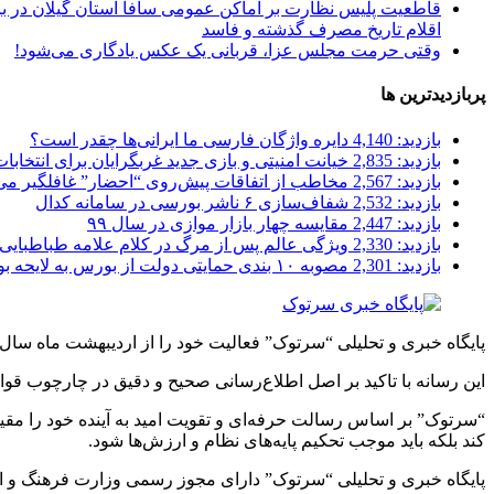
قاطعیت پلیس نظارت بر اماکن عمومی سافا استان گیلان در بر
اقلام تاریخ مصرف گذشته و فاسد
وقتی حرمت مجلس عزا، قربانی یک عکس یادگاری می‌شود!
پربازدیدترین ها
بازدید: 4,140
دایره واژگان فارسی ما ایرانی‌ها چقدر است؟
بازدید: 2,835
خیانت امنیتی و بازی جدید غربگرایان برای انتخابا
بازدید: 2,567
مخاطب از اتفاقات پیش‌روی “احضار” غافلگیر می
بازدید: 2,532
شفاف‌سازی ۶ ناشر بورسی در سامانه کدال
بازدید: 2,447
مقایسه چهار بازار موازی در سال ۹۹
بازدید: 2,330
ویژگی عالم پس از مرگ در کلام علامه طباطبایی
بازدید: 2,301
مصوبه ۱۰ بندی حمایتی دولت از بورس به لایحه بودجه پیوست شد
پایگاه خبری و تحلیلی “سرتوک” فعالیت خود را از اردیبهشت ماه سال ۱۳۹۸ آغاز کرده است.
این رسانه با تاکید بر اصل اطلاع‌رسانی صحیح و دقیق در چارچوب قوا
“سرتوک” بر اساس رسالت حرفه‌ای و تقویت امید به آینده خود را مقید 
کند بلکه باید موجب تحکیم پایه‌های نظام و ارزش‌ها شود.
پایگاه خبری و تحلیلی “سرتوک” دارای مجوز رسمی وزارت فرهنگ و ارشاد اس