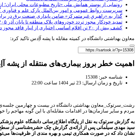
رونمایی از پوستر همایش ملی «تاریخ مطبوعات محلی ایران؛ از آ
سرپرست روابط عمومی و امور بین‌الملل پارک علم و فناوری 
گذار به «راهبریِ غیرمتمرکز» ضامن پایداری صنعت برق در برا
تمدید خودکار مجوز تردد خودروهای پلاک منطقه تا پایان آذر ۱۴۰۵
کشف بیش از ۲۰ تن اقلام اساسی اختیاری از انبار فاقد مجوز در رشت /کشف بیش از ۲ تن اقلام تاریخ مصرف گذشته و فاسد
معاون بهداشتی دانشگاه در کمیته مقابله با پشه آاِدس تاکید کرد:
اهمیت خطر بروز بیماری‌های منتقله از پشه آاِ
شناسه خبر: 15308
تاریخ و زمان ارسال: 23 تیر 1404 ساعت 22:00
رشت_سرتوک_معاون بهداشتی دانشگاه در بیست و چهارمین جلسه‌ی کمیته
مردم و سایر سازمان‌ها در اقدامات مقابله‌ای با این گونه مهاجم را خو
به گزارش سرتوک به نقل از پایگاه اطلاع‌رسانی دانشگاه علوم پزشکی 
نشان داد که در صورت همکاری تیمی و بهره مندی از ظرفیت‌ها می‌توان 