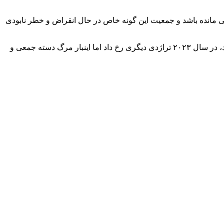
۳۰۰ هزار عدد تخمین می زنند، اما یافته پژوهشی جدید نشان می دهد از آن ها کمتر از ۷۰ هزار عدد باقی مانده باشد و جمعیت این گونه خاص در حال انقراض و خطر نابودی
مدتهاست که فک های خزری در شرایطی مرموز به طور دسته جمعی می میرند. در نوامبر ۲۰۲۲ تعداد ۱۷۰ فک مرده در سواحل خزر پیدا شد، در سال ۲۰۲۳ تراژدی دیگری رخ داد اما اینبار مرگ دسته جمعی و