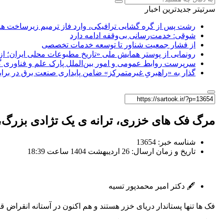
سرتیتر جدیدترین اخبار
رشت پس از گره گشایی ترافیکی، وارد فاز ترمیم زیرساخت ها
شوقی: خدمت‌رسانی بی‌وقفه ادامه دارد
از فشار جمعیت شناور تا توسعه خدمات تخصصی
رونمایی از پوستر همایش ملی «تاریخ مطبوعات محلی ایران؛ از آ
سرپرست روابط عمومی و امور بین‌الملل پارک علم و فناوری 
گذار به «راهبریِ غیرمتمرکز» ضامن پایداری صنعت برق در برا
مرگ فک های خزری، ترانه ی یک تژادی بزرگ، 
شناسه خبر: 13654
تاریخ و زمان ارسال: 26 اردیبهشت 1404 ساعت 18:39
🖋️ دکتر امیر محمدپور تسیه
فک ها تنها پستاندار دریای خزر هستند و هم اکنون در آستانه انقراض قرا