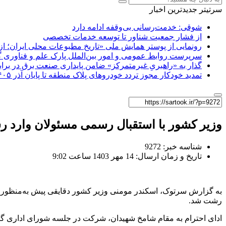
سرتیتر جدیدترین اخبار
شوقی: خدمت‌رسانی بی‌وقفه ادامه دارد
از فشار جمعیت شناور تا توسعه خدمات تخصصی
رونمایی از پوستر همایش ملی «تاریخ مطبوعات محلی ایران؛ از آ
سرپرست روابط عمومی و امور بین‌الملل پارک علم و فناوری 
گذار به «راهبریِ غیرمتمرکز» ضامن پایداری صنعت برق در برا
تمدید خودکار مجوز تردد خودروهای پلاک منطقه تا پایان آذر ۱۴۰۵
وزیر کشور با استقبال رسمی مسئولان وارد 
شناسه خبر: 9272
تاریخ و زمان ارسال: 14 مهر 1403 ساعت 9:02
به گزارش سرتوک، اسکندر مومنی وزیر کشور دقایقی پیش به‌منظور تک
رشت شد.
ادای احترام به مقام شامخ شهیدان، شرکت در جلسه شورای اداری گیلا