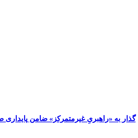
گذار به «راهبریِ غیرمتمرکز» ضامن پایداری 