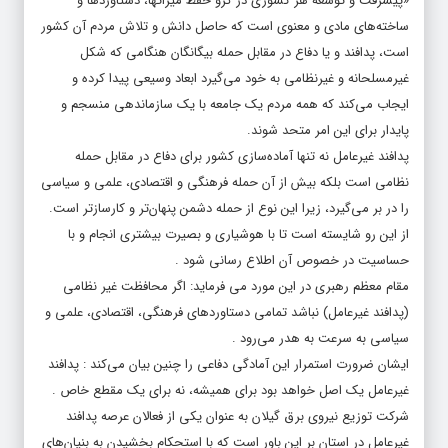
«پیشرفت و توسعه هر کشوری در گرو حفظ میراث‏ها، دستاوردها و
ساخته‏‌های مادی و معنوی است که حاصل دانش و تلاش مردم آن کشور
است، پدافند و یا دفاع در مقابل حمله بیگانگان هنگامی که شکل
غیرمسلحانه و غیرنظامی به خود می‌‏گیرد ابعاد وسیعی پیدا کرده و
ایجاب می‏‌کند که همه مردم یک جامعه با یک سازماندهی منسجم و
پایدار برای این امر متحد شوند.
پدافند غیرعامل نه تنها آماده‏‌سازی کشور برای دفاع در مقابل حمله
نظامی است بلکه بیش از آن حمله فرهنگی و اقتصادی، علمی و سیاسی
را در بر می‌گیرد، زیرا این نوع از حمله دشمن پنهان‌‏تر و کارسازتر است.
از این رو شایسته است تا با هوشیاری و بصیرت بیشتری انجام و با
حساسیت در خصوص آن اطلاع رسانی شود .
مقام معظم رهبری در این مورد می فرماید: اگر محافظت غیر نظامی
(پدافند غیرعامل) نباشد تمامی دستاوردهای فرهنگی، اقتصادی، علمی و
سیاسی به سرعت به هدر می‌رود .
ایشان ضرورت استمرار این آمادگی دفاعی را چنین بیان می‌کند : پدافند
غیرعامل یک اصل خواهد بود برای همیشه، نه برای یک مقطع خاص .
شرکت توزیع نیروی برق گیلان به عنوان یکی از فعالان عرصه پدافند
غیرعامل در استان بر این باور است که با استحکام بخشیدن به بنیان‏‌های