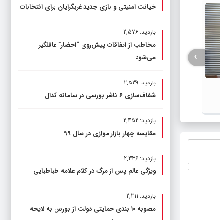
خیانت امنیتی و بازی جدید غربگرایان برای انتخابات
رشت پس از گره گشایی ترافیکی، وارد فاز
ترمیم زیرساخت ها شد
بازدید: 2,576
مخاطب از اتفاقات پیش‌روی “احضار” غافلگیر
›
می‌شود
بازدید: 2,539
شوقی: 
شفاف‌سازی ۶ ناشر بورسی در سامانه کدال
بازدید: 2,452
مقایسه چهار بازار موازی در سال ۹۹
بازدید: 2,336
ویژگی عالم پس از مرگ در کلام علامه طباطبایی
بازدید: 2,311
مصوبه ۱۰ بندی حمایتی دولت از بورس به لایحه