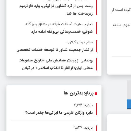
رشت پس از گره گشایی ترافیکی، وارد فاز ترمیم
کرده است از
زیرساخت ها شد
تداوم عملیات آسفالت‌ شبانه در مناطق پنج گانه
خود، سابقه
شوقی: خدمت‌رسانی بی‌وقفه ادامه دارد
نظام درمان گیلان؛
از فشار جمعیت شناور تا توسعه خدمات تخصصی
رونمایی از پوستر همایش ملی «تاریخ مطبوعات
محلی ایران؛ از آغاز تا انقلاب اسلامی» در گیلان
پربازدیدترین ها
بازدید: 4,173
دایره واژگان فارسی ما ایرانی‌ها چقدر است؟
بازدید: 2,837