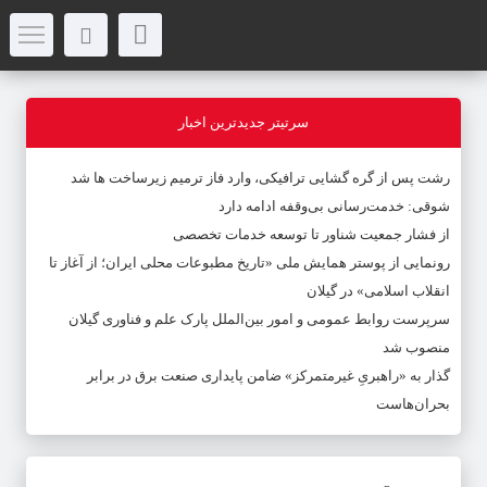
سرتیتر جدیدترین اخبار
رشت پس از گره گشایی ترافیکی، وارد فاز ترمیم زیرساخت ها شد
شوقی: خدمت‌رسانی بی‌وقفه ادامه دارد
از فشار جمعیت شناور تا توسعه خدمات تخصصی
رونمایی از پوستر همایش ملی «تاریخ مطبوعات محلی ایران؛ از آغاز تا
انقلاب اسلامی» در گیلان
سرپرست روابط عمومی و امور بین‌الملل پارک علم و فناوری گیلان
منصوب شد
گذار به «راهبریِ غیرمتمرکز» ضامن پایداری صنعت برق در برابر
بحران‌هاست