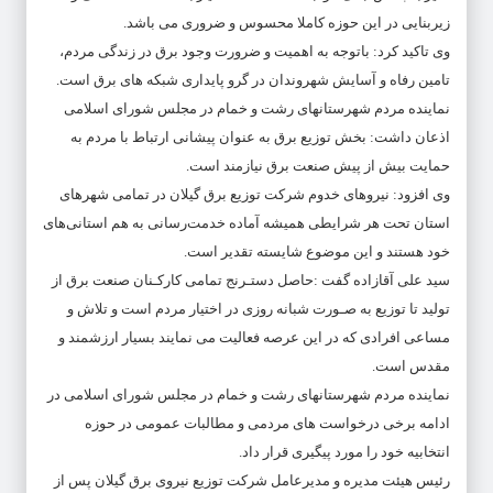
زیربنایی در این حوزه کاملا محسوس و ضروری می باشد.
وی تاکید کرد: باتوجه به اهمیت و ضرورت وجود برق در زندگی مردم،
تامین رفاه و آسایش شهروندان در گرو پایداری شبکه های برق است.
نماینده مردم شهرستانهای رشت و خمام در مجلس شورای اسلامی
اذعان داشت: بخش توزیع برق به عنوان پیشانی ارتباط با مردم به
حمایت بیش از پیش صنعت برق نیازمند است.
وی افزود: نیروهای خدوم شرکت توزیع برق گیلان در تمامی شهرهای
استان تحت هر شرایطی همیشه آماده خدمت‌رسانی به هم استانی‌های
خود هستند و این موضوع شایسته تقدیر است.
سید علی آقازاده گفت :حاصل دستـرنج تمامی کارکـنان صنعت برق از
تولید تا توزیع به صـورت شبانه روزی در اختیار مردم است و تلاش و
مساعی افرادی که در این عرصه فعالیت می نمایند بسیار ارزشمند و
مقدس است.
نماینده مردم شهرستانهای رشت و خمام در مجلس شورای اسلامی در
ادامه برخی درخواست های مردمی و مطالبات عمومی در حوزه
انتخابیه خود را مورد پیگیری قرار داد.
رئیس هیئت مدیره و مدیرعامل شرکت توزیع نیروی برق گیلان پس از