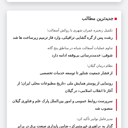
جدیدترین مطالب
تکمیل زنجیره عمران شهری با روکش آسفالت؛
رشت پس از گره گشایی ترافیکی، وارد فاز ترمیم زیرساخت ها شد
تداوم عملیات آسفالت‌ شبانه در مناطق پنج گانه
شوقی: خدمت‌رسانی بی‌وقفه ادامه دارد
نظام درمان گیلان؛
از فشار جمعیت شناور تا توسعه خدمات تخصصی
رونمایی از پوستر همایش ملی «تاریخ مطبوعات محلی ایران؛ از
آغاز تا انقلاب اسلامی» در گیلان
سرپرست روابط عمومی و امور بین‌الملل پارک علم و فناوری گیلان
منصوب شد
مدیرعامل توانیر تأکید کرد:
گذار به «راهبریِ غیرمتمرکز» ضامن پایداری صنعت برق در برابر