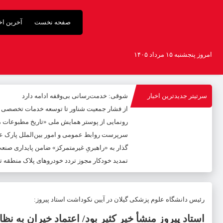
صفحه نخست
آخرین اخب
امروز پنجشنبه ۱۵ مرداد ۱۴۰۵
سرتیتر جدیدترین اخبار
شوقی: خدمت‌رسانی بی‌وقفه ادامه دارد
از فشار جمعیت شناور تا توسعه خدمات تخصصی
رونمایی از پوستر همایش ملی «تاریخ مطبوعات محل
سرپرست روابط عمومی و امور بین‌الملل پارک عل
گذار به «راهبریِ غیرمتمرکز» ضامن پایداری صنع
تمدید خودکار مجوز تردد خودروهای پلاک منطقه تا پایا
رئیس دانشگاه علوم پزشکی گیلان در آیین نکوداشت استاد پیروز:
استاد پیروز منشأ خیر کثیر بود/ اعتماد خیران به 