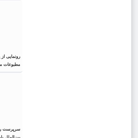
رونمایی از 
مطبوعات محل
اسلامی» در 
سرپرست رو
بین‌الملل پا