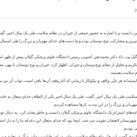
یر دانست و با اشاره به حضور جمعی از خیران در نظام سلامت طی یک سال اخیر، گ
یرین و مشارکت نوع دوستان بوده و ما دست‌های خدای مهربان و بزرگ را طی امسال ب
گیل وب دا)، دکتر محمدتقی آشوبی رئیس دانشگاه علوم پزشکی گیلان پیش از ظهر امر
ریم و تجلیل از مقام نوع‌دوستان و خیران، اظهار کرد: خیران و نوع دوستان با مهر، م
م سلامت هستند.
انه هر خیّر، واقف و نیکوکار تا زمانی که آثار وقف آن‌ها باقی است، ثواب آن نیز برق
 سلامت طی یک سال اخیر، گفت: طی یک سال اخیر یکی از الطاف خدای متعال به خادم
ربان و بزرگ را در این مدت، بارها مشاهده کردیم.
مه‌های استراتژیک دانشگاه علوم پزشکی گیلان دانست و خاطرنشان کرد: به دنبال ت
ستان لاهیجان تقویت می شد، اینجا بود که خدای متعال این دغدغه ما را به دل استا
 بودیم.
کرده، گفت: این خیّر بنام نظام سلامت، زمانی در امر طبابت، زمانی دیگر در تعلیم و ت