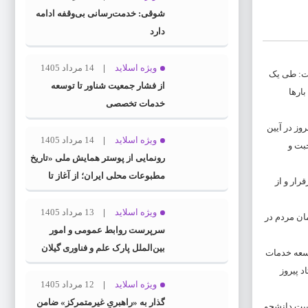
شوقی: خدمت‌رسانی بی‌وقفه ادامه
دارد
ویژه اسلاید
14 مرداد 1405
فت: طی یک
از فشار جمعیت شناور تا توسعه
ارها
خدمات تخصصی
وز در آیین
ویژه اسلاید
14 مرداد 1405
حبت و
رونمایی از پوستر همایش ملی «تاریخ
مطبوعات محلی ایران؛ از آغاز تا
رار و از
انقلاب اسلامی» در گیلان
ویژه اسلاید
13 مرداد 1405
ان مردم در
سرپرست روابط عمومی و امور
بین‌الملل پارک علم و فناوری گیلان
وسعه خدمات
منصوب شد
د پیروز
ویژه اسلاید
12 مرداد 1405
گذار به «راهبریِ غیرمتمرکز» ضامن
ربیت دانشجو