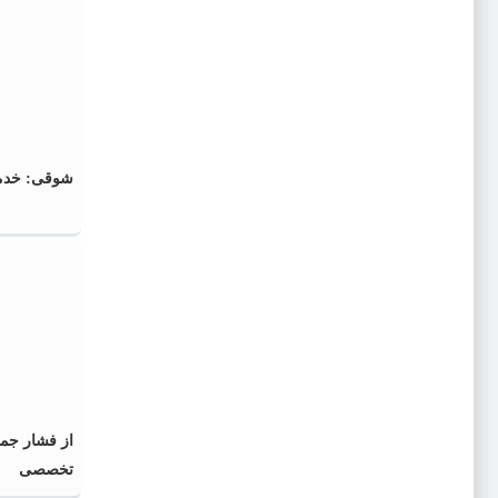
شوقی: خدمت
از فشار جم
تخصصی