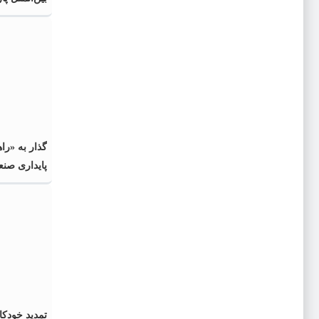
منصوب شد
گذار به «را
پایداری صنع
تمدید خودکا