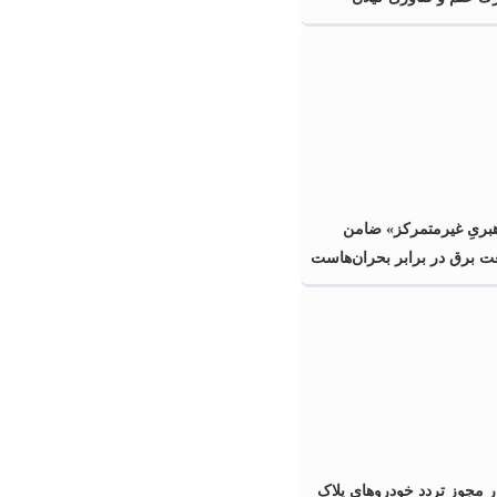
هبریِ غیرمتمرکز» ضامن
ت برق در برابر بحران‌هاست
ر مجوز تردد خودروهای پلاک