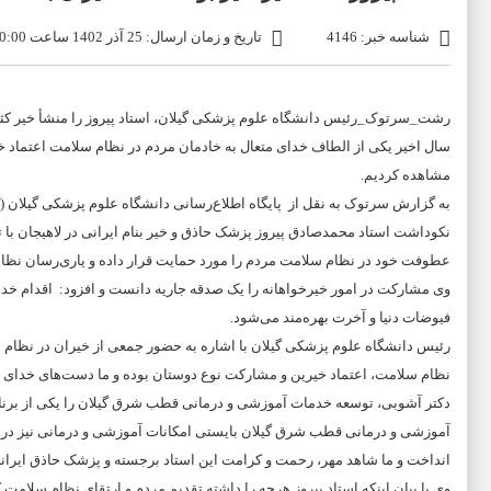
شناسه خبر: 4146
تاریخ و زمان ارسال: 25 آذر 1402 ساعت 20:00
رشت_سرتوک_رئیس دانشگاه علوم پزشکی گیلان، استاد پیروز را منشأ خیر کث
سال اخیر یکی از الطاف خدای متعال به خادمان مردم در نظام سلامت اعتماد خ
مشاهده کردیم.
به گزارش سرتوک به نقل از پایگاه اطلاع‌رسانی دانشگاه علوم پزشکی گیلان (
نکوداشت استاد محمدصادق پیروز پزشک حاذق و خیر بنام ایرانی در لاهیجان با تک
عطوفت خود در نظام سلامت مردم را مورد حمایت قرار داده و یاری‌رسان نظا
وی مشارکت در امور خیرخواهانه را یک صدقه جاریه دانست و افزود: اقدام خداپسند
فیوضات دنیا و آخرت بهره‌مند می‌شود.
رئیس دانشگاه علوم پزشکی گیلان با اشاره به حضور جمعی از خیران در نظام
نظام سلامت، اعتماد خیرین و مشارکت نوع دوستان بوده و ما دست‌های خدای مه
دکتر آشوبی، توسعه خدمات آموزشی و درمانی قطب شرق گیلان را یکی از برنا
آموزشی و درمانی قطب شرق گیلان بایستی امکانات آموزشی و درمانی نیز در شهر
انداخت و ما شاهد مهر، رحمت و کرامت این استاد برجسته و پزشک حاذق ایرانی
وی با بیان اینکه استاد پیروز هرچه را داشته تقدیم مردم و ارتقای نظام سلامت 