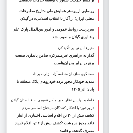
از فشار جمعیت شناور تا توسعه خدمات تخصصی
رونمایی از پوستر همایش ملی «تاریخ مطبوعات
محلی ایران؛ از آغاز تا انقلاب اسلامی» در گیلان
سرپرست روابط عمومی و امور بین‌الملل پارک علم
و فناوری گیلان منصوب شد
مدیرعامل توانیر تأکید کرد:
گذار به «راهبریِ غیرمتمرکز» ضامن پایداری صنعت
برق در برابر بحران‌هاست
سخنگوی سازمان منطقه آزاد انزلی خبر داد:
تمدید خودکار مجوز تردد خودروهای پلاک منطقه تا
پایان آذر ۱۴۰۵
قاطعیت پلیس نظارت بر اماکن عمومی سافا استان گیلان
در برخورد با احتکار کنندگان مایحتاج اساسی مردم
کشف بیش از ۲۰ تن اقلام اساسی اختیاری از انبار
فاقد مجوز در رشت /کشف بیش از ۲ تن اقلام تاریخ
مصرف گذشته و فاسد