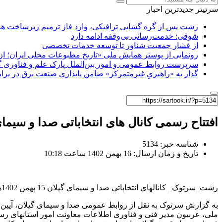
سرتیتر جدیدترین اخبار
رشت پس از گره گشایی ترافیکی، وارد فاز ترمیم زیرساخت ها
شوقی: خدمت‌رسانی بی‌وقفه ادامه دارد
از فشار جمعیت شناور تا توسعه خدمات تخصصی
رونمایی از پوستر همایش ملی «تاریخ مطبوعات محلی ایران؛ از آ
سرپرست روابط عمومی و امور بین‌الملل پارک علم و فناوری 
گذار به «راهبریِ غیرمتمرکز» ضامن پایداری صنعت برق در برا
افتتاح رسمی کانال های انتخاباتی صدا و سیمای 
شناسه خبر: 5134
تاریخ و زمان ارسال: 16 بهمن 1402 ساعت 10:18
رشت_سرتوک_ کانالهای انتخاباتی صدا و سیمای گیلان 15 بهمن 1402همزمان با ایام الله دهه فجر فعالیت رسمی خود را با حضور مسئولین کشوری و استانی آغاز کرد.
به گزارش سرتوک به نقل از روابط عمومی صدا و سیمای گیلان، آیین آغ
ملی، عربیون مدیر فنی و فناوری اطلاعات معاونت امور استانهای رسان