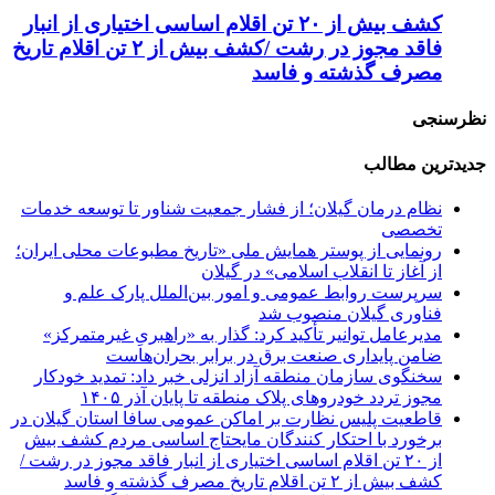
کشف بیش از ۲۰ تن اقلام اساسی اختیاری از انبار
فاقد مجوز در رشت /کشف بیش از ۲ تن اقلام تاریخ
مصرف گذشته و فاسد
نظرسنجی
جدیدترین مطالب
نظام درمان گیلان؛
از فشار جمعیت شناور تا توسعه خدمات
تخصصی
رونمایی از پوستر همایش ملی «تاریخ مطبوعات محلی ایران؛
از آغاز تا انقلاب اسلامی» در گیلان
سرپرست روابط عمومی و امور بین‌الملل پارک علم و
فناوری گیلان منصوب شد
مدیرعامل توانیر تأکید کرد:
گذار به «راهبریِ غیرمتمرکز»
ضامن پایداری صنعت برق در برابر بحران‌هاست
سخنگوی سازمان منطقه آزاد انزلی خبر داد:
تمدید خودکار
مجوز تردد خودروهای پلاک منطقه تا پایان آذر ۱۴۰۵
قاطعیت پلیس نظارت بر اماکن عمومی سافا استان گیلان در
برخورد با احتکار کنندگان مایحتاج اساسی مردم
کشف بیش
از ۲۰ تن اقلام اساسی اختیاری از انبار فاقد مجوز در رشت /
کشف بیش از ۲ تن اقلام تاریخ مصرف گذشته و فاسد