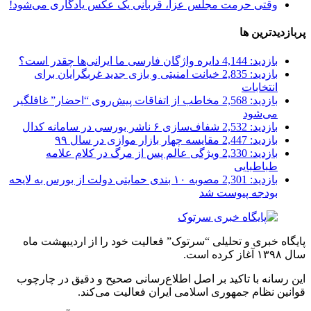
وقتی حرمت مجلس عزا، قربانی یک عکس یادگاری می‌شود!
پربازدیدترین ها
بازدید: 4,144
دایره واژگان فارسی ما ایرانی‌ها چقدر است؟
بازدید: 2,835
خیانت امنیتی و بازی جدید غربگرایان برای
انتخابات
بازدید: 2,568
مخاطب از اتفاقات پیش‌روی “احضار” غافلگیر
می‌شود
بازدید: 2,532
شفاف‌سازی ۶ ناشر بورسی در سامانه کدال
بازدید: 2,447
مقایسه چهار بازار موازی در سال ۹۹
بازدید: 2,330
ویژگی عالم پس از مرگ در کلام علامه
طباطبایی
بازدید: 2,301
مصوبه ۱۰ بندی حمایتی دولت از بورس به لایحه
بودجه پیوست شد
پایگاه خبری و تحلیلی “سرتوک” فعالیت خود را از اردیبهشت ماه
سال ۱۳۹۸ آغاز کرده است.
این رسانه با تاکید بر اصل اطلاع‌رسانی صحیح و دقیق در چارچوب
قوانین نظام جمهوری اسلامی ایران فعالیت می‌کند.