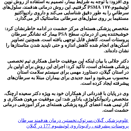
وی افزود: با توجه به شرایط بیمار، تصمیم به استفاده از روش نوین
لوتیشیوم-۱۷۷ PSMA گرفتیم. این روش درمانی هدفمند، سلول‌های
سرطانی را به طور دقیق شناسایی می‌کند و داروی رادیواکتیو
مستقیماً بر روی سلول‌های سرطانی متاستاتیک اثر می‌گذارد.
متخصص پزشکی هسته‌ای مرکز حشمت در ادامه خاطرنشان کرد:
خوشبختنده پس از درمان، سطح PSA بیمار که نشانگر سرطان
پروستات است، کاهش قابل توجهی یافته است. همچنین تصاویر
اسکن‌های انجام شده کاهش اندازه و حتی ناپدید شدن متاستازها را
نشان داده‌اند.
دکتر جلالی با بیان اینکه این موفقیت حاصل همکاری تیم تخصصی
پزشکی هسته‌ای است، تأکید کرد: اجرای این روش برای اولین بار
در استان گیلان، دستاورد مهمی برای سیستم سلامت استان
محسوب می‌شود و امید جدیدی برای بیماران مبتلا به سرطان‌های
پیشرفته ایجاد کرده است.
وی در پایان با قدردانی از همکاران خود به ویژه دکتر سعیده ارچنگ،
متخصص رادیوآنکولوژی، یادآور شد: این موفقیت مرهون همکاری و
کار تیمی همه اعضای گروه پزشکی هسته‌ای مرکز آموزشی درمانی
حشمت است.
علوم‌پزشکی گیلان،سرتوک،نخستین درمان هدفمند سرطان
پروستات پیشرفته ، رادیوداروی لوتیشیوم 177 در گیلان