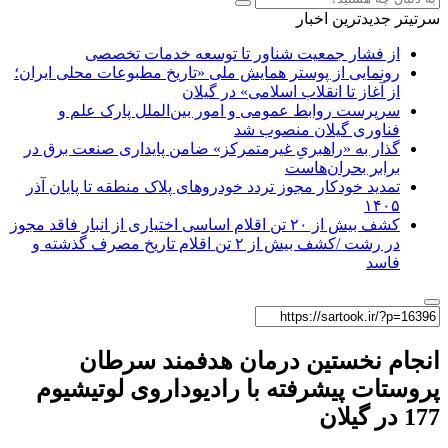
سرتیتر جدیدترین اخبار
از فشار جمعیت شناور تا توسعه خدمات تخصصی
رونمایی از پوستر همایش ملی «تاریخ مطبوعات محلی ایران؛
از آغاز تا انقلاب اسلامی» در گیلان
سرپرست روابط عمومی و امور بین‌الملل پارک علم و
فناوری گیلان منصوب شد
گذار به «راهبریِ غیرمتمرکز» ضامن پایداری صنعت برق در
برابر بحران‌هاست
تمدید خودکار مجوز تردد خودروهای پلاک منطقه تا پایان آذر
۱۴۰۵
کشف بیش از ۲۰ تن اقلام اساسی اختیاری از انبار فاقد مجوز
در رشت /کشف بیش از ۲ تن اقلام تاریخ مصرف گذشته و
فاسد
انجام نخستین درمان هدفمند سرطان
پروستات پیشرفته با رادیوداروی لوتیشیوم
177 در گیلان