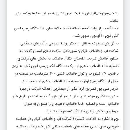
رشت_سرتوک_افزایش ظرفیت لجن کشی به میزان 400 مترمکعب در
ساعت
ایستگاه پمپاژ اولیه تصفیه خانه فاضلاب لاهیجان به دستگاه پمپ لجن
کش قوی 10 اینچی مجهز شد.
به گزارش سرتوک به نقل از دفتر روابط عمومی و آموزش همگانی
شرکت آب و فاضلاب گیلان؛ مدیرعامل شرکت آبفای استان گفت: به
منظور افزایش ضریب اطمینان انتقال فاضلاب به بخش های فرایندی
تصفیه خانه فاضلاب لاهیجان، یک دستگاه الکتروپمپ لجن کش 10 اینچ
با قدرت 37 کیلووات و توان فاضلاب کشی 400 مترمکعب در ساعت در
محل ایستگاه پمپاژ اولیه تصفیه خانه فاضلاب لاهیجان نصب شد.
مازیار علی پور تصریح کرد: یکی از مهمترین اهداف شرکت در بهره
مندی حداکثری مردم شریف از هر میزان هزینۀ انجام شده در طرح های
فاضلاب است و تصفیه خانۀ فاضلاب لاهیجان را میتوان به عنوان
مهمترین بخش از این سامانۀ منسجم قلمداد کرد.
وی با اشاره به اقدامات گستردۀ شرکت آب و فاضلاب گیلان در هدایت
خروجی های اصلی شبکه های فاضلاب سنتی شهر خصوصاً در حاشیه