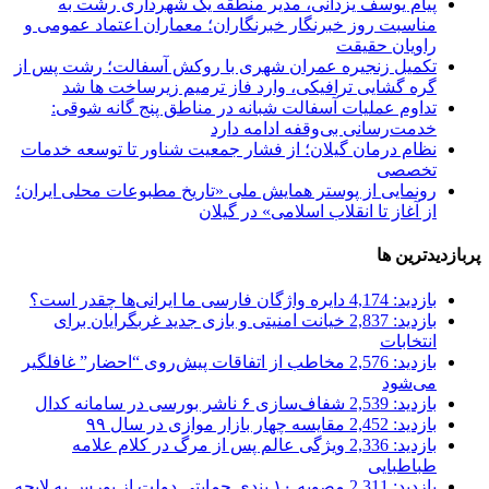
پیام یوسف یزدانی، مدیر منطقه یک شهرداری رشت به
مناسبت روز خبرنگار
خبرنگاران؛ معماران اعتماد عمومی و
راویان حقیقت
تکمیل زنجیره عمران شهری با روکش آسفالت؛
رشت پس از
گره گشایی ترافیکی، وارد فاز ترمیم زیرساخت ها شد
تداوم عملیات آسفالت‌ شبانه در مناطق پنج گانه
شوقی:
خدمت‌رسانی بی‌وقفه ادامه دارد
نظام درمان گیلان؛
از فشار جمعیت شناور تا توسعه خدمات
تخصصی
رونمایی از پوستر همایش ملی «تاریخ مطبوعات محلی ایران؛
از آغاز تا انقلاب اسلامی» در گیلان
پربازدیدترین ها
بازدید: 4,174
دایره واژگان فارسی ما ایرانی‌ها چقدر است؟
بازدید: 2,837
خیانت امنیتی و بازی جدید غربگرایان برای
انتخابات
بازدید: 2,576
مخاطب از اتفاقات پیش‌روی “احضار” غافلگیر
می‌شود
بازدید: 2,539
شفاف‌سازی ۶ ناشر بورسی در سامانه کدال
بازدید: 2,452
مقایسه چهار بازار موازی در سال ۹۹
بازدید: 2,336
ویژگی عالم پس از مرگ در کلام علامه
طباطبایی
بازدید: 2,311
مصوبه ۱۰ بندی حمایتی دولت از بورس به لایحه