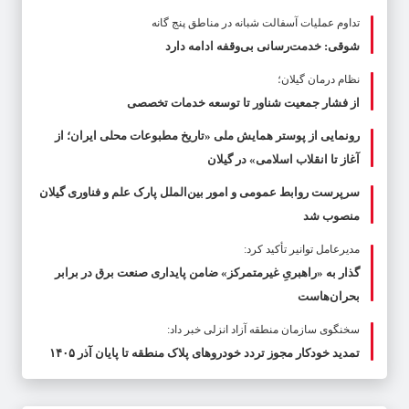
تداوم عملیات آسفالت‌ شبانه در مناطق پنج گانه
شوقی: خدمت‌رسانی بی‌وقفه ادامه دارد
نظام درمان گیلان؛
از فشار جمعیت شناور تا توسعه خدمات تخصصی
رونمایی از پوستر همایش ملی «تاریخ مطبوعات محلی ایران؛ از
آغاز تا انقلاب اسلامی» در گیلان
سرپرست روابط عمومی و امور بین‌الملل پارک علم و فناوری گیلان
منصوب شد
مدیرعامل توانیر تأکید کرد:
گذار به «راهبریِ غیرمتمرکز» ضامن پایداری صنعت برق در برابر
بحران‌هاست
سخنگوی سازمان منطقه آزاد انزلی خبر داد:
تمدید خودکار مجوز تردد خودروهای پلاک منطقه تا پایان آذر ۱۴۰۵