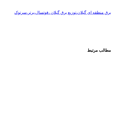
برق منطقه ای گیلان،توزیع برق گیلان ،فوتسال،برتر،سرتوک
مطالب مرتبط