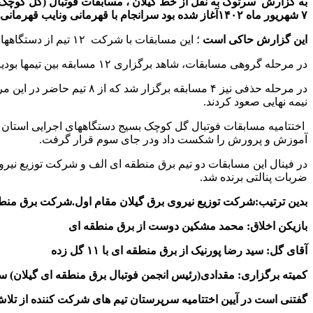
به گزارش سرتوک به نقل از خط گیلان ،
مسابقات فوتبال (گل کوچک)
۷ شهریور ماه ۱۴۰۲آغاز شده بود سرانجام با قهرمانی ونایب قهرمانی برقی ها (توزیع نیروی برق و برق منطقه ای گیلان ) به کار خود پایان داد.
این گزارش حاکی است
؛ این مسابقات با شرکت ۱۲ تیم از دستگاههای اجرایی گیلان برگزار شد که در دور مقدماتی، تیم ها به ۴ گروه سه تیمی تقسیم شدند.
در مرحله گروهی مسابقات، شاهد برگزاری ۱۲ مسابقه بین تیمها بودیم که با اتمام مرحله گروهی، از هر گروه ۲ تیم ( تیمهای اول و دوم هر گروه ) به مرحله دوم گروهی صعود کردند.
در مرحله حذفی نیز ۴ مسابقه برگزار شد که از ۸ تیم حاضر در این مرحله، ۴ تیم یعنی تیمهای:
نیمه نهایی صعود کردند.
اختتامیه مسابقات فوتبال گل کوچک بسیج دستگاههای اجرایی استان 
آموزش و پرورش را شکست داد ودر جای سوم قرار گرفت.
در فینال این مسابقات دو تیم برق منطقه ای الف و شرکت توزیع نیروی برق گیلان به مصا
ضربات پنالتی برنده شد.
بدین ترتیب:
شرکت
توزیع نیروی برق گیلان مقام اول.
شرکت برق منطقه
بازیکن اخلاق: محمد مشکین دوست از برق منطقه ای
آقای گل: سید رضا پورنیک از برق منطقه ای با ۱۱ گل زده
کمیته برگزاری: مقدادی(رئیس انجمن فوتبال برق منطقه ای گیلان) س
گفتنی است در آیین اختتامیه سرپرستان تیم های شرکت کننده از تل