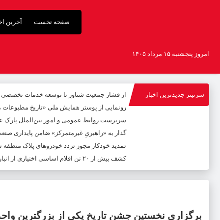
صفحه نخست
آخرین اخب
امروز پنجشنبه ۱۵ مرداد ۱۴۰۵
سرتیتر جدیدترین اخبار
از فشار جمعیت شناور تا توسعه خدمات تخصصی
رونمایی از پوستر همایش ملی «تاریخ مطبوعات محل
سرپرست روابط عمومی و امور بین‌الملل پارک عل
گذار به «راهبریِ غیرمتمرکز» ضامن پایداری صنع
تمدید خودکار مجوز تردد خودروهای پلاک منطقه تا پایا
کشف بیش از ۲۰ تن اقلام اساسی اختیاری از انبار فاقد مجوز در رشت /کشف بیش از ۲ تن اقلام تاریخ مصرف گذشته و فاسد
برگزاری نخستین جشن تاریخ یکی از بزرگترین واحد