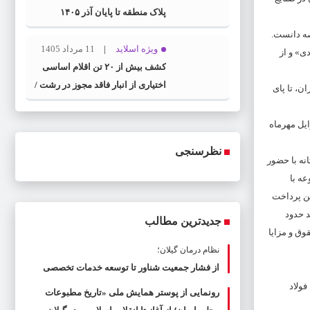
پلاک منطقه تا پایان آذر ۱۴۰۵
صه دانست.
ویژه اسلاید
11 مرداد 1405
ی» و از
کشف بیش از ۲۰ تن اقلام اساسی
اختیاری از انبار فاقد مجوز در رشت /
، تا پای
کشف بیش از ۲ تن اقلام تاریخ
مصرف گذشته و فاسد
یل مهرماه
نظرسنجی
نه با حضور
ه با
ن پرداخت
د حدود
جدیدترین مطالب
وق و مزایا
نظام درمان گیلان؛
از فشار جمعیت شناور تا توسعه خدمات تخصصی
فولاد
رونمایی از پوستر همایش ملی «تاریخ مطبوعات