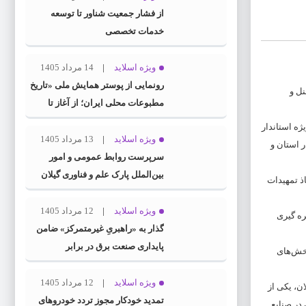
از فشار جمعیت شناور تا توسعه
خدمات تخصصی
ویژه اسلاید
14 مرداد 1405
رونمایی از پوستر همایش ملی «تاریخ
نل و
مطبوعات محلی ایران؛ از آغاز تا
انقلاب اسلامی» در گیلان
ژه استاندار
ویژه اسلاید
13 مرداد 1405
 استان و
سرپرست روابط عمومی و امور
بین‌الملل پارک علم و فناوری گیلان
ذ تمهیدات
منصوب شد
ویژه اسلاید
12 مرداد 1405
ره گیری
گذار به «راهبریِ غیرمتمرکز» ضامن
پایداری صنعت برق در برابر
بخش‌های
بحران‌هاست
ویژه اسلاید
12 مرداد 1405
ن، یکی از
تمدید خودکار مجوز تردد خودروهای
در صنایع