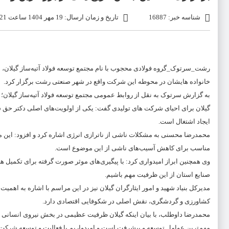
شناسه خبر: 16887
تاریخ و زمان ارسال: 19 مهر 1404 ساعت 20:21
رشت_سرتوک_گروه فولادی محجوب با نام مجتمع توسعه فولاد آتیه‌ساز گیلان، ن
خانواده هایشان در محوطه این شرکت واقع در شهر صنعتی رشت برگزار کرد.
به گزارش سرتوک به نقل از روابط عمومی مجتمع توسعه فولاد آتیه‌ساز گیلان؛ د
گیلان برای احیای شرکت های تولیدی گفت: یکی از اولویت‌های اصلی دکتر حق ش
ایجاد اشتغال است.
محمدرضا محسنی به مشکلات ناشی از ناترازی انرژی اشاره کرد و افزود: این مع
مناسب برای کاهش آسیب‌های ناشی از این موضوع است.
وی همچنین ابراز امیدواری کرد: با پیگیری‌های موثر صورت گرفته برای تکمیل ه
صنایع استان از این ظرفیت مهم باشیم.
مدیرکل بنیاد شهید و امور ایثارگران گیلان نیز در این مراسم با اشاره به اهم
کشاورزی و گردشگری، نقش اصلی در شکوفایی اقتصادی دارد.
محمدرضا داوطلب، با بیان اینکه گیلان ظرفیت عظیمی در بخش نیروی انسانی به 
مهم‌ترین عوامل توسعه و پیشرفت است و امیدواریم با فعالیت و توسعه شرکت‌ها