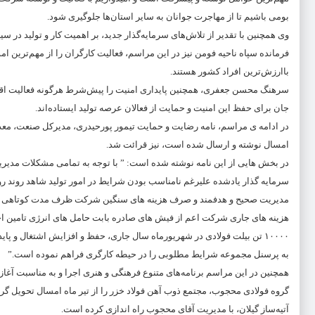
بومی باشیم تا از مهاجرت جوانان به سایر استان‌ها جلوگیری شود.
وی همچنین با تقدیر از تلاش‌های سرمایه‌گذار جدید، بر اهمیت کار و تولید در
فرمانده سپاه ناحیه فومن نیز در این مراسم، فعالیت کارگران را از مهم‌ترین 
باارزش‌ترین افراد کشور هستند.
سرهنگ محسن جعفری، همچنین پایداری امنیت را پیش‌شرط هرگونه فعالیت اقتص
جان برای حفظ این امنیت و حمایت از فعالان عرصه تولید ایستاده‌اند.
در ادامه ی مراسم، نامه رضایت و حمایت تیمور پورحیدری، مدیرکل صنعت، معدن
امسال نوشته و ارسال شده است، نیز قرائت شد.
در بخش هایی از این نامه نوشته شده است: ” با توجه به تمامی مشکلات مدیریت
سرمایه گذار یادشده علیرغم نامناسب بودن شرایط در امور تولید شاهد روند رو
مدیریت صحیح و هدفمند و صرف هزینه های سنگین شرکت ظرف مدت کوتاهی شرای
هزینه های جاری شرکت اعم از فیش های صادره بابت حامل های انرژی تامین اجت
۱۰۰۰۰ تن بیلت فولادی در شهریورماه سال جاری، حفظ و افزایش اشتغال و 
به پرسنل مجموعه شرایط مطلوبی را در حیطه کارگری فراهم نموده است.”
همچنین در این مراسم برنامه‌های متنوع فرهنگی و هنری اجرا و به مناسبت آغا
گروه فولادی محجوب، مجتمع ذوب آهن فولاد خزر را از تیر ماه امسال تحویل گر
آتیه‌ساز گیلان، با مدیریت آقای محجوب راه اندازی کرده است.