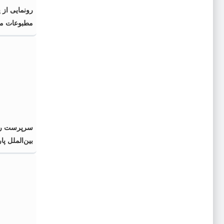
رونمایی از 
مطبوعات محل
اسلامی» در 
سرپرست رو
بین‌الملل پا
منصوب شد