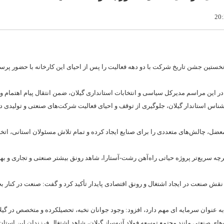
خستین جشن تاریخ شرکت با دو دهه فعالیت را پس از احیای این کارخانه با حضور پرس
ر این مراسم مدیرکل سیاسی و انتخابات استانداری گیلان، ضمن انتقال پیام اهتمام وی
ناس استاندار گیلان، جلوگیری از توقف و احیای فعالیت شرکت‌های صنعتی و تولیدی در
ضل، چالش‌های متعددی را برای صنایع ایجاد کرده و تمام تلاش مسئولان استانی، اتخا
رچه سریع‌تر پروژه حیاتی راه‌آهن رشت-آستارا، شاهد رونق بیشتر صنعتی و تجاری و به
یت نقش صنعت در ایجاد اشتغال و رونق اقتصادی پایدار تأکید کرد و گفت: صنعت در کنار 
عنوان سرمایه ای مهم دارد، افزود: وجود جوانان نخبه، تحصیلکرده و متخصص در گیلا
ی صنعتی مانند مجتمع توسعه فولاد آتیه‌ساز گیلان، شاهد اشتغال فرزندان این استان 