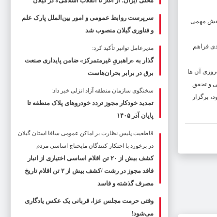
محلی ایران؛ از آغاز تا انقلاب اسلامی» در گیلان
سرپرست روابط عمومی و امور بین‌الملل پارک علم
 و نقش مهمی
و فناوری گیلان منصوب شد
دی فراهم
مدیرعامل توانیر تأکید کرد:
گذار به «راهبریِ غیرمتمرکز» ضامن پایداری صنعت
روزی آن ها
برق در برابر بحران‌هاست
ی و تحقق
سخنگوی سازمان منطقه آزاد انزلی خبر داد:
، برگزار
تمدید خودکار مجوز تردد خودروهای پلاک منطقه تا
پایان آذر ۱۴۰۵
قاطعیت پلیس نظارت بر اماکن عمومی سافا استان گیلان
در برخورد با احتکار کنندگان مایحتاج اساسی مردم
کشف بیش از ۲۰ تن اقلام اساسی اختیاری از انبار
فاقد مجوز در رشت /کشف بیش از ۲ تن اقلام تاریخ
مصرف گذشته و فاسد
وقتی حرمت مجلس عزا، قربانی یک عکس یادگاری
می‌شود!