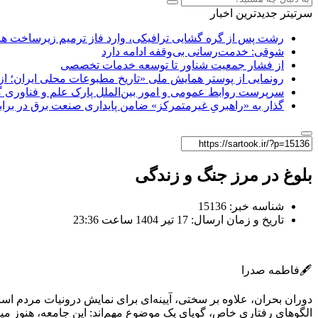
سرتیتر جدیدترین اخبار
رشت پس از گره گشایی ترافیکی، وارد فاز ترمیم زیرساخت ها
شوقی: خدمت‌رسانی بی‌وقفه ادامه دارد
از فشار جمعیت شناور تا توسعه خدمات تخصصی
رونمایی از پوستر همایش ملی «تاریخ مطبوعات محلی ایران؛ از آ
سرپرست روابط عمومی و امور بین‌الملل پارک علم و فناوری 
گذار به «راهبریِ غیرمتمرکز» ضامن پایداری صنعت برق در برا
بلوغ در مرز جنگ و زندگی
شناسه خبر: 15136
تاریخ و زمان ارسال: 17 تیر 1404 ساعت 23:36
🖋️فاطمه صدرا
دوران بحران، علاوه بر سختی، آیینه‌ای برای نمایش درونیات مردم ا
الگوهای رفتاری خاص، گویای یک موضوع مهم‌اند: این جامعه، هنوز میل