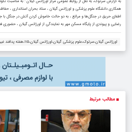
به گزارش سرتوک، به نقل از روابط عمومی مرکز اورژانس گیلان : به مناسبت نکو
همکاری دانشگاه علوم پزشکی و اورژانس گیلان ، ستاد بحران استانداری ، حفا
اطفای حریق در جنگل‌ها و مراتع ، به دو حالت خاموش کردن آتش در جنگل با
رضایی و پیوندی از پایگاه مسکن مهر به نمایندگی از اورژانس گیلان ، حضوری فع
اورژانس گیلان،سرتوک،علوم پزشکی گیلان،اورژانس گیلان،۱۱۵،هفته پدافند غیرعامل ،سرتوک
مطالب مرتبط