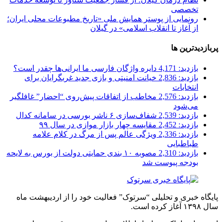
تخصصی
رونمایی از پوستر همایش ملی «تاریخ مطبوعات محلی ایران؛
از آغاز تا انقلاب اسلامی» در گیلان
پربازدیدترین ها
بازدید: 4,171
دایره واژگان فارسی ما ایرانی‌ها چقدر است؟
بازدید: 2,836
خیانت امنیتی و بازی جدید غربگرایان برای
انتخابات
بازدید: 2,576
مخاطب از اتفاقات پیش‌روی “احضار” غافلگیر
می‌شود
بازدید: 2,539
شفاف‌سازی ۶ ناشر بورسی در سامانه کدال
بازدید: 2,452
مقایسه چهار بازار موازی در سال ۹۹
بازدید: 2,336
ویژگی عالم پس از مرگ در کلام علامه
طباطبایی
بازدید: 2,310
مصوبه ۱۰ بندی حمایتی دولت از بورس به لایحه
بودجه پیوست شد
پایگاه خبری و تحلیلی “سرتوک” فعالیت خود را از اردیبهشت ماه
سال ۱۳۹۸ آغاز کرده است.