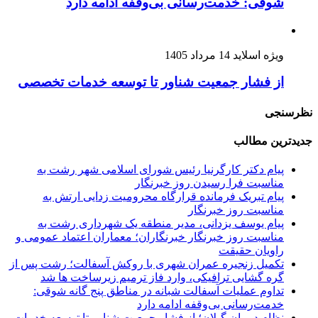
شوقی: خدمت‌رسانی بی‌وقفه ادامه دارد
ویژه اسلاید
14 مرداد 1405
از فشار جمعیت شناور تا توسعه خدمات تخصصی
نظرسنجی
جدیدترین مطالب
پیام دکتر کارگرنیا رئیس شورای اسلامی شهر رشت به
مناسبت فرا رسیدن روز خبرنگار
پیام تبریک فرمانده قرارگاه محرومیت‌ زدایی ارتش به
مناسبت روز خبرنگار
پیام یوسف یزدانی، مدیر منطقه یک شهرداری رشت به
مناسبت روز خبرنگار
خبرنگاران؛ معماران اعتماد عمومی و
راویان حقیقت
تکمیل زنجیره عمران شهری با روکش آسفالت؛
رشت پس از
گره گشایی ترافیکی، وارد فاز ترمیم زیرساخت ها شد
تداوم عملیات آسفالت‌ شبانه در مناطق پنج گانه
شوقی:
خدمت‌رسانی بی‌وقفه ادامه دارد
نظام درمان گیلان؛
از فشار جمعیت شناور تا توسعه خدمات