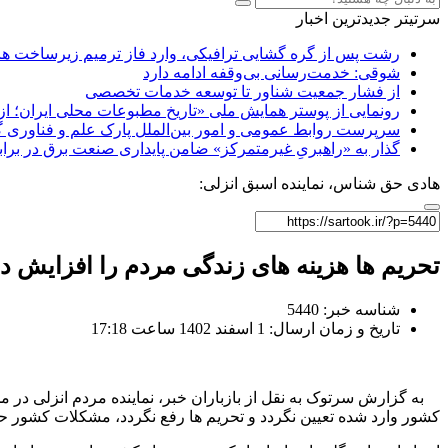
سرتیتر جدیدترین اخبار
رشت پس از گره گشایی ترافیکی، وارد فاز ترمیم زیرساخت ها
شوقی: خدمت‌رسانی بی‌وقفه ادامه دارد
از فشار جمعیت شناور تا توسعه خدمات تخصصی
رونمایی از پوستر همایش ملی «تاریخ مطبوعات محلی ایران؛ از آ
سرپرست روابط عمومی و امور بین‌الملل پارک علم و فناوری 
گذار به «راهبریِ غیرمتمرکز» ضامن پایداری صنعت برق در برا
هادی حق شناس، نماینده اسبق انزلی:
تحریم ها هزینه های زندگی مردم را افزایش 
شناسه خبر: 5440
تاریخ و زمان ارسال: 1 اسفند 1402 ساعت 17:18
به گزارش سرتوک به نقل از بازباران خبر، نماینده مردم انزلی در م
کشور وارد شده تعیین نگردد و تحریم ها رفع نگردد، مشکلات کشور حل 