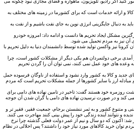
صور کنید اگر رادیو، تلویزیون، ماهواره و فضای مجازی نبود چگونه می
 کالا و ارائه خدمات است که برای کشورما در زمینه های مختلف به
اید به دنبال جایگزینی انرژی نوین به جای نفت باشیم و از نفت به
رین مشکل ایجاد تحریم ها دانست و ادامه داد: امروزه خودرو
 آن نیز به مردم تحمیل می شود.
 کرونا نیز واکسن تولید شده توسط دانشمندان دنیا به دلیل تحریم با
کار آمدی برخی دولتمردان هم یکی دیگر از مشکلات کشور است، چرا
 وعده های خود عمل نمی کنند، نمی توان آن را گردن تحریم
ای جدید و کالا به کشور وارد نشود و استفاده از ناوگان فرسوده حمل
 مبادله ارز با سایر کشورها از جمله مشکلات تحریم است که مردم
یشت روزمره خود هستند گفت: تاخیر در تامین نهاده های دامی برای
کند، به گونه ای که استان گلستان که من استاندارش بودم ، بیش از ۲۰۰ هزار تن مرغ تولید می کند و در صورت نرسیدن نهاده های دامی یا گران شدن آن جوجه
و‌ متنوع کشور و به ثمر ننشستن برجام، جمعیت فقیر، فقیر تر و
 و نتوانند آینده زندگی خود را پیش بینی کنند مهاجرت می کنند.
آور شد: اکنون که دو سال و نیم از عمر دولت فعلی گذشته چرا نرخ
 است؟ چرا سال ۹۵ و ۹۶ و سه ماهه اول سال۹۷ که برجام اجرایی می شد، مردم توان خرید کالاهای مورد نیاز خود را داشتند؟ پس اخلالی در نظام