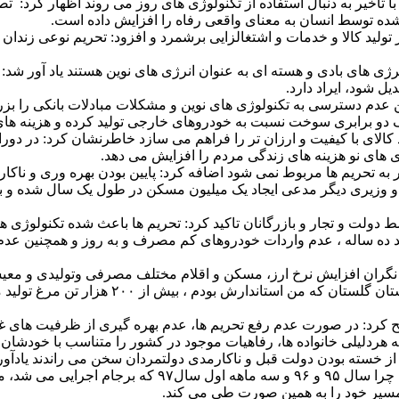
با تاخیر به دنبال استفاده از تکنولوژی های روز می روند اظهار کرد: ت
 شده توسط انسان به معنای واقعی رفاه را افزایش داده است.
 تولید کالا و خدمات و اشتغالزایی برشمرد و افزود: تحریم نوعی زندان
رژی های بادی و هسته ای به عنوان انرژی های نوین هستند یاد آور شد: ب
ل شود، ایراد دارد.
م دسترسی به تکنولوژی های نوین و مشکلات مبادلات بانکی را بزرگت
صرف دو برابری سوخت نسبت به خودروهای خارجی تولید کرده و هزینه های
کالای با کیفیت و ارزان تر را فراهم می سازد خاطرنشان کرد: در دوران
 های نو هزینه های زندگی مردم را افزایش می دهد.
ر به تحریم ها مربوط نمی شود اضافه کرد: پایین بودن بهره وری و نا
 و وزیری دیگر مدعی ایجاد یک میلیون مسکن در طول یک سال شده و به
ط دولت و تجار و بازرگانان تاکید کرد: تحریم ها باعث شده تکنولوژی ه
د ده ساله ، عدم واردات خودروهای کم مصرف و‌ به روز و همچنین عدم
ه نگران افزایش نرخ ارز، مسکن و‌ اقلام مختلف مصرفی و‌تولیدی و مع
ما در تولید گوشت و مرغ ما را دچار مشکل می 
کرد: در صورت عدم رفع تحریم ها، عدم بهره گیری از ظرفیت های غنی 
لی خانواده ها، رفاهیات موجود در کشور را متناسب با خودشان ندیده
 خود از خسته بودن دولت قبل و ناکارمدی دولتمردان سخن می راندند یاد
کالاهای اساسی ، دلار، سکه و مسکن همچنان در روند صعودی
 مسیر خود را به همین صورت طی می کند.