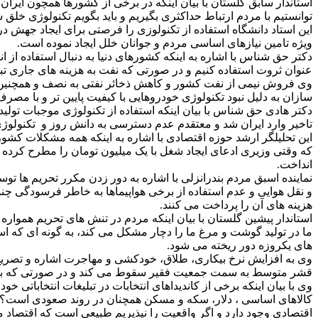
استاندار سابق گلستان با بیان اینکه در برخی از کشورها همچون ایران 
توانستیم با مردم ارتباط حداکثری بگیریم و باید بگویم تکنولوژی خلق
این استاد دانشگاه استفاده از تکنولوزی را فرصتی برای ایجاد جهش در
ویژه تامین نیازهای اساسی مردم و جوانان خلل ایجاد نموده است.
دکتر حق شناس با اشاره به اینکه کشورهای دنیا به دنبال استفاده از ان
عنوان ثروت استفاده کنیم و در صورتی که نفت به هزینه های جاری تبدی
وی فروش نیمی از نفت کشور و کاهش ذخائر نفتی به نصف و همچنین عد
سازان به دلیل نبود تکنولوژی خودروهایی با کیفیت پایین تر و با م
دکتر هادی حق شناس با بیان اینکه استفاده از تکنولوژی موجبات تولید 
تاخیر وارد ایران شد و معتقدم عدم دسترسی به دانش روز و تکنولوژی
این تحلیلگر ارشد حوزه اقتصادی با اشاره به اینکه همه مشکلات کشو
که وقتی وزیری ادعای ایجاد شغل با یک میلیون تومان را مطرح کرده
انداخت.
نماینده اسبق مردم بندرانزلی با اشاره به دور زدن مکرر تحریم ها توس
و نقل هوایی و عدم استفاده از برخی هواپیماها به خاطر فرسودگی چن
هزینه های آن را پرداخت می کنند.
استاندار پیشین گلستان با بیان اینکه مردم در تنش های تحریم هموار
های یکروزه دور ریخته می شود.
وی به افزایش نرخ بیکاری، طلاق، خودکشی و مهاجرت اشاره و تصریح 
قشر متوسط به سمت جمعیت فقیر سقوط می کند و در صورتی که به هردلی
وی با بیان اینکه برخی از کاندیداهای انتخابات در تبلیغات انتخاباتی
اقتصادی وجود دارد و اگر واقعیت را نپذیریم طبیعی است که اقتصاد