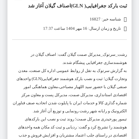
ثبت بارکد جغرافیایی( GLN)اصناف گیلان آغاز شد
شناسه خبر: 16827
تاریخ و زمان ارسال: 16 مهر 1404 ساعت 17:37
رشت_سرتوک_مدیرکل صمت گیلان گفت: اصناف گیلان در
هوشمندسازی جغرافیایی پیشگام شدند.
به گزارش سرتوک به تقل از روابط عمومی اداره کل صنعت، معدن
وتجارت گیلان؛ ثبت و نصب بارکد هوشمند جغرافیایی(GLN) واحدهای
صنفی گیلان با حضور سید اللهیار مصباحی،معاون هماهنگی امور
اقتصادی استانداری، مدیرکل صمت، مدیرکل پست و معاون مرکز
شماره گذاری کالا و خدمات ایران با پایلوت شدن اتحادیه صنف فناوران
الکترونیک و رایانه شهر رشت رونمایی و توزیع آن آغاز شد.
تیمور پورحیدری مدیرکل صمت؛ روند ثبت و نصب این بارکدهای
هوشمند را تشریح کرد و گفت: ردیابی و ثبت کد مکان همه واحدهای
اقتصادی در راستای جلب اعتماد مشتریان و افزایش فروش و جذب