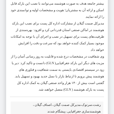
بیشتر جامعه هدف به صورت هوشمند می‌توانند با نصب این بارکد قابل
اسکن و ارائه آن به مشتریان؛ هویت و مشخصات اولیه و توانمندی خود
را ارائه نمایند.
مدیرکل صمت گیلان از مشارکت اداره کل پست برای نصب این بارکد
هوشمند در اماکن صنفی استان قدردانی کرد و افزود: بهره‌مندی از
ظرفیت‌های پست برای تسهیل در نصب و اجرای آن با توجه به امکانات
موجود بسیار کمک کننده خواهد بود که سرعت و دقت را افزایش
خواهد داد.
وی شفافیت در مشخصات درج شده و قابلیت به روز رسانی آسان را از
مزیت های دیگر این بارکد جغرافیایی( GLN) دانست و تاکید کرد: دیر یا
زود در سیستم اقتصادی بایستی به سمت شفافیت و فناوری های
هوشمند پیش برویم تا ارتباط بازار با نسل جدید بهبود و تسهیل یابد.
گفتنی است بیش از ۱۴۰ هزار واحد صنفی گیلان به کمک اداره کل
پست به بارکد هوشمند ( GLN) متصل خواهند شد.
رشت،سرتوک،مدیرکل صمت گیلان ،اصناف گیلان ،
هوشمندسازی جغرافیایی ،پیشگام شدند