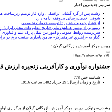
سرتیتر جدیدترین اخبار
رشت پس از گره گشایی ترافیکی، وارد فاز ترمیم زیرساخت ها
شوقی: خدمت‌رسانی بی‌وقفه ادامه دارد
از فشار جمعیت شناور تا توسعه خدمات تخصصی
رونمایی از پوستر همایش ملی «تاریخ مطبوعات محلی ایران؛ از آ
سرپرست روابط عمومی و امور بین‌الملل پارک علم و فناوری 
گذار به «راهبریِ غیرمتمرکز» ضامن پایداری صنعت برق در برا
رییس مرکز آموزش بازرگانی گیلان :
جشنواره نوآوری و کارآفرینی زنجیره ارزش ق
شناسه خبر: 778
تاریخ و زمان ارسال: 29 خرداد 1402 ساعت 19:16
رشت_سرتوک_ رییس مرکز آموزش بازرگانی گیلان از برگزاری اولین جش