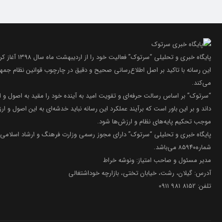
پایگاه خبری و تحلیلی “سرتوک” فعالیت خود را از اردیبهشت ماه سال ۱۳۹۸ آغاز کرده است.
این رسانه با تاکید بر اصل اطلاع‌رسانی صحیح و دقیق در چارچوب قوانین نظام جمه
می‌کند.
“سرتوک” بر اساس رسالت حرفه‌ای و تقویت امید به آینده خود را مقید به اصول و 
داند و بر این باور است که برآیند عملکرد این رسانه نباید خدشه‌ای به این اصول و ارز
موجب تحکیم پایه‌های نظام و ارزش‌ها شود.
پایگاه خبری و تحلیلی “سرتوک” دارای مجوز رسمی وزارت فرهنگ و ارشاد اسلامی 
شماره۸۵۹۴۰ می‌باشد.
مدیر مسئول و صاحب امتیاز: ونوشه خراط
آدرس: گیلان، رشت، خیابان تختی، بازارچه خوداشتغالی
تلفن: 8152 981 0911