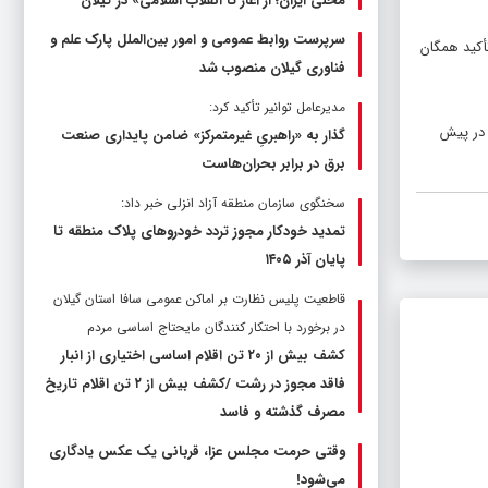
محلی ایران؛ از آغاز تا انقلاب اسلامی» در گیلان
سرپرست روابط عمومی و امور بین‌الملل پارک علم و
أکید همگان
فناوری گیلان منصوب شد
مدیرعامل توانیر تأکید کرد:
 در پیش
گذار به «راهبریِ غیرمتمرکز» ضامن پایداری صنعت
برق در برابر بحران‌هاست
سخنگوی سازمان منطقه آزاد انزلی خبر داد:
تمدید خودکار مجوز تردد خودروهای پلاک منطقه تا
پایان آذر ۱۴۰۵
قاطعیت پلیس نظارت بر اماکن عمومی سافا استان گیلان
در برخورد با احتکار کنندگان مایحتاج اساسی مردم
کشف بیش از ۲۰ تن اقلام اساسی اختیاری از انبار
فاقد مجوز در رشت /کشف بیش از ۲ تن اقلام تاریخ
مصرف گذشته و فاسد
وقتی حرمت مجلس عزا، قربانی یک عکس یادگاری
می‌شود!