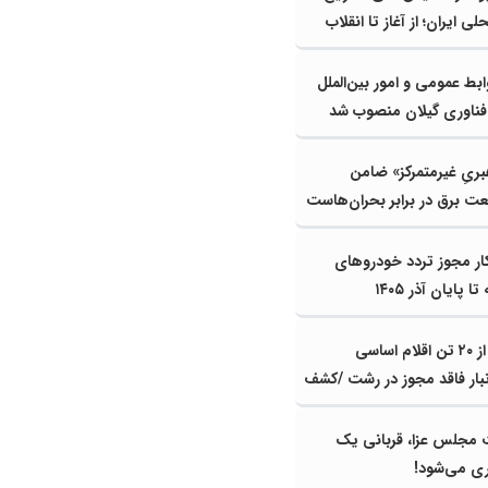
 ایران؛ از آغاز تا انقلاب
گیلان
ط عمومی و امور بین‌الملل
 فناوری گیلان منصوب شد
هبریِ غیرمتمرکز» ضامن
ت برق در برابر بحران‌هاست
ار مجوز تردد خودروهای
 پایان آذر ۱۴۰۵
کشف بیش از ۲۰ تن اقلام اساسی
انبار فاقد مجوز در رشت /کشف
 از ۲ تن اقلام تاریخ مصرف گذشته و
مجلس عزا، قربانی یک
ی می‌شود!