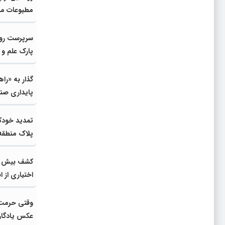
مطبوعات محلی
اسلامی» در 
سرپرست رواب
پارک علم و
گذار به «را
پایداری صنع
تمدید خودک
پلاک منطقه تا
اختیاری از 
بیش
فاسد
وقتی حرمت 
عکس یادگار