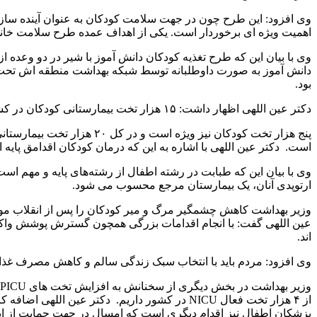
وی افزود: این طرح چون در جهت سلامت کودکان به عنوان آینده سازان
اهمیت ویژه ای برخوردار است. یکی از اهداف عمده طرح سلامت خانواده نیز که در ۹۳ شهر در حال اجراست پیشگیری
وی با بیان این که طرح تغذیه کودکان دانش آموز با شیر در دو وعده 
دانش آموز به صورت داوطلبانه توسط شبکه بهداشت منطقه اش تحت آ
بود.
دکتر عین اللهی اظهار داشت: ۱۵ هزار تخت بیمارستانی کودکان در کشور موجود است که ۱۱ هزار تخت آموزشی است.
پنج هزار تخت کودکان نیز 
است. دکتر عین اللهی با اشاره به این که درمان کودکان اقدامق پایه 
وی با بیان این که طبابت در رشته اطفال از رشته‌های پایه و مهم 
ارتوپدی آنان، یک بیمارستان مرجع محسوب می شود.
وزیر بهداشت کاهش چشمگیر مرگ و میر کودکان را پس از انقلاب مورد 
عین اللهی گفت: با انجام اقدامات بزرگی همچون گسترش پوشش واکسینا
اند.
وی افزود: مردم باید با انتخاب سبک زندگی سالم و کاهش مصرف غذاهای
از ۴ هزار تخت فعال NICU در کشور داریم. دک
پزشکان اطفال نیز اقدام دیگری است که امسال در جهت حمایت از ا