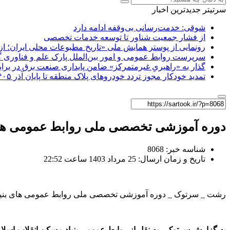
سرتیتر جدیدترین اخبار
شوقی: خدمت‌رسانی بی‌وقفه ادامه دارد
از فشار جمعیت شناور تا توسعه خدمات تخصصی
رونمایی از پوستر همایش ملی «تاریخ مطبوعات محلی ایران؛ از آ
سرپرست روابط عمومی و امور بین‌الملل پارک علم و فناوری 
گذار به «راهبریِ غیرمتمرکز» ضامن پایداری صنعت برق در برا
تمدید خودکار مجوز تردد خودروهای پلاک منطقه تا پایان آذر ۱۴۰۵
دوره آموزشی تخصصی ملی روابط عمومی های
شناسه خبر: 8068
تاریخ و زمان ارسال: 25 مرداد 1403 ساعت 22:52
رشت _ سرتوک _ دوره آموزشی تخصصی ملی روابط عمومی های بنیاد م
به گزارش سرتوک ،
به نقل از روابط عمومی بنیاد مسکن انقلاب اس