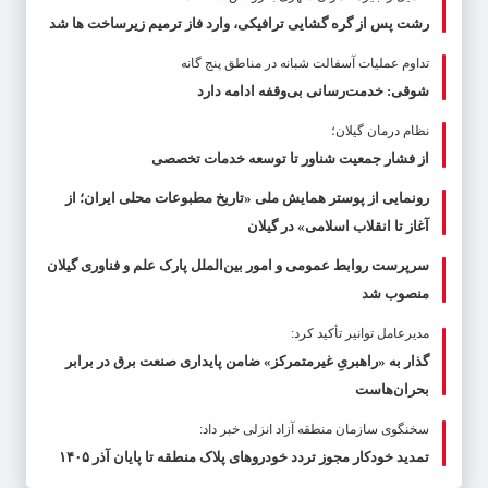
رشت پس از گره گشایی ترافیکی، وارد فاز ترمیم زیرساخت ها شد
تداوم عملیات آسفالت‌ شبانه در مناطق پنج گانه
شوقی: خدمت‌رسانی بی‌وقفه ادامه دارد
نظام درمان گیلان؛
از فشار جمعیت شناور تا توسعه خدمات تخصصی
رونمایی از پوستر همایش ملی «تاریخ مطبوعات محلی ایران؛ از
آغاز تا انقلاب اسلامی» در گیلان
سرپرست روابط عمومی و امور بین‌الملل پارک علم و فناوری گیلان
منصوب شد
مدیرعامل توانیر تأکید کرد:
گذار به «راهبریِ غیرمتمرکز» ضامن پایداری صنعت برق در برابر
بحران‌هاست
سخنگوی سازمان منطقه آزاد انزلی خبر داد:
تمدید خودکار مجوز تردد خودروهای پلاک منطقه تا پایان آذر ۱۴۰۵