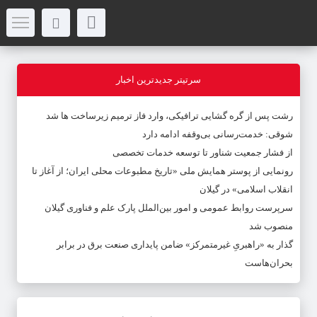
سرتیتر جدیدترین اخبار
رشت پس از گره گشایی ترافیکی، وارد فاز ترمیم زیرساخت ها شد
شوقی: خدمت‌رسانی بی‌وقفه ادامه دارد
از فشار جمعیت شناور تا توسعه خدمات تخصصی
رونمایی از پوستر همایش ملی «تاریخ مطبوعات محلی ایران؛ از آغاز تا
انقلاب اسلامی» در گیلان
سرپرست روابط عمومی و امور بین‌الملل پارک علم و فناوری گیلان
منصوب شد
گذار به «راهبریِ غیرمتمرکز» ضامن پایداری صنعت برق در برابر
بحران‌هاست