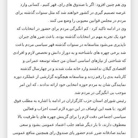
وی هم چنین افزود: اگر با صندوق های رای، قهر کنیم ، کسانی وارد
عرصه تصمیم گیری در کشور خواهند شد که مثل سنوات گذشته برای
مردم در مجلس قوانین معیوبی را وضع می کنند .
وی در ادامه تاکید کرد : کم انگیزگی مردم برای حضور در انتخابات که
خود یک تجربه مهم در انتخابات گذشته بوده، باعث ضرر های جبران
ناپذیری می‌شود متاسفانه در سنوات گذشته قهر سیاسی مردم باعث
شد برخی چهره های ناشناخته و به دوراز دانش و تخصص لازم و افرادی
که شناختی از نیازهای اساسی استان من جمله توسعه عمرانی و
اقتصادی گیلان نداشتند وارد خانه ملت شدند و در چهارسال گذشته
کارنامه بدی را رقم زدند و متاسفانه هیچگونه گزارشی از عملکرد دوره
نمایندگی شان به مردم حوزه انتخابی خود ارائه ندادند ، که این امر
موجب بی انگیزگی در مردم شد.
رئیس شورای استان حزب کارگزاران در ادامه با اشاره به مطلب فوق
افزود :با همه این اوصاف در این دوره لازم است احزاب و فعالین
سیاسی اجتماعی دقت لازم را برای گزینش چهره های با ظرفیت بالا
معطوف دارند، تا بار دیگر شاهد جلب اعتماد عمومی بشود و سعی
نمایند صادقانه ضرر عدم حضور پای صندوق رای همچنین منافع عمومی