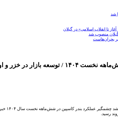
 شد
غاز تا انقلاب اسلامی» در گیلان
گیلان منصوب شد
بر بحران‌هاست
رشت_سرتوک_