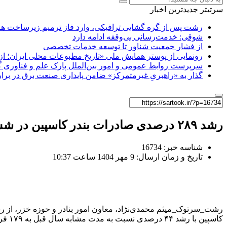
سرتیتر جدیدترین اخبار
رشت پس از گره گشایی ترافیکی، وارد فاز ترمیم زیرساخت ها
شوقی: خدمت‌رسانی بی‌وقفه ادامه دارد
از فشار جمعیت شناور تا توسعه خدمات تخصصی
رونمایی از پوستر همایش ملی «تاریخ مطبوعات محلی ایران؛ از آ
سرپرست روابط عمومی و امور بین‌الملل پارک علم و فناوری 
گذار به «راهبریِ غیرمتمرکز» ضامن پایداری صنعت برق در برا
رشد ۲۸۹ درصدی صادرات بندر کاسپین در شش‌ماهه نخست ۱۴۰۴ / توسعه بازار در خزر و اوراسیا با تقویت حمل‌ونقل ریلی
شناسه خبر: 16734
تاریخ و زمان ارسال: 9 مهر 1404 ساعت 10:37
کاسپین با رشد ۴۴ درصدی نسبت به مدت مشابه سال قبل به ۱۷۹ فروند رسید.