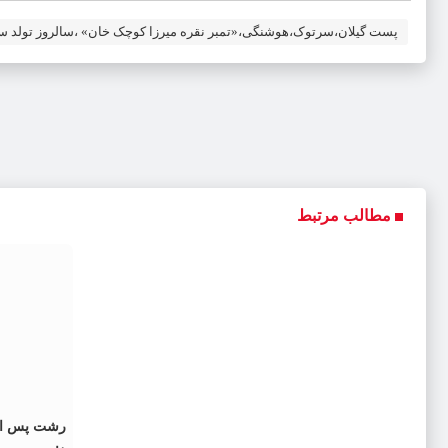
پست گیلان،سرتوک،هوشنگی،«تمبر نقره میرزا کوچک خان» ،سالروز تولد س
مطالب مرتبط
رشت پس از 