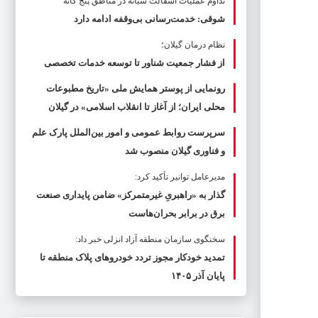
تداوم عملیات آسفالت‌ شبانه در مناطق پنج گانه
شوقی: خدمت‌رسانی بی‌وقفه ادامه دارد
نظام درمان گیلان؛
از فشار جمعیت شناور تا توسعه خدمات تخصصی
رونمایی از پوستر همایش ملی «تاریخ مطبوعات
محلی ایران؛ از آغاز تا انقلاب اسلامی» در گیلان
سرپرست روابط عمومی و امور بین‌الملل پارک علم
و فناوری گیلان منصوب شد
مدیرعامل توانیر تأکید کرد:
گذار به «راهبریِ غیرمتمرکز» ضامن پایداری صنعت
برق در برابر بحران‌هاست
سخنگوی سازمان منطقه آزاد انزلی خبر داد:
تمدید خودکار مجوز تردد خودروهای پلاک منطقه تا
پایان آذر ۱۴۰۵