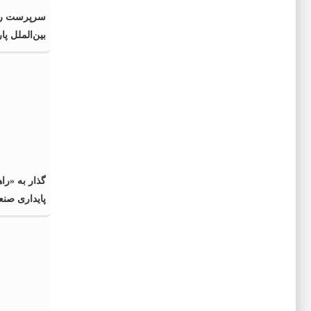
سرپرست رو
بین‌الملل پا
منصوب شد
گذار به «را
پایداری صنع