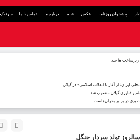
ار
پیشخوان روزنامه
عکس
فیلم
درباره ما
تماس با ما
سرتوک 
م زیرساخت ها شد
ی ایران؛ از آغاز تا انقلاب اسلامی» در گیلان
م و فناوری گیلان منصوب شد
ت برق در برابر بحران‌هاست
سالروز تولد سردار جنگل