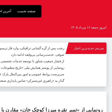
صفحه نخست
آخرین اخب
امروز جمعه ۱۶ مرداد ۱۴۰۵
سرتیتر جدیدترین اخبار
رشت پس از گره گشایی ترافیکی، وارد فاز ترمی
شوقی: خدمت‌رسانی بی‌وقفه ادامه دارد
از فشار جمعیت شناور تا توسعه خدمات تخصصی
رونمایی از پوستر همایش ملی «تاریخ مطبوعات محل
سرپرست روابط عمومی و امور بین‌الملل پارک عل
گذار به «راهبریِ غیرمتمرکز» ضامن پایداری صنع
رونمایی از «تمبر نقره میرزا کوچک خان» مقارن با 