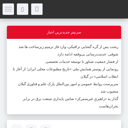
سرتیتر جدیدترین اخبار
رشت پس از گره گشایی ترافیکی، وارد فاز ترمیم زیرساخت ها شد
شوقی: خدمت‌رسانی بی‌وقفه ادامه دارد
از فشار جمعیت شناور تا توسعه خدمات تخصصی
رونمایی از پوستر همایش ملی «تاریخ مطبوعات محلی ایران؛ از آغاز تا
انقلاب اسلامی» در گیلان
سرپرست روابط عمومی و امور بین‌الملل پارک علم و فناوری گیلان
منصوب شد
گذار به «راهبریِ غیرمتمرکز» ضامن پایداری صنعت برق در برابر
بحران‌هاست