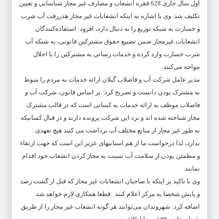
اول سال جاری 628 فقره انشعاب و مصارف غیر مجاز شناسایی و تعیین
تکلیف شد. وی با اشاره به اینکه انشعابات غیر مجاز هدررفت آب شرب
و خسارت به شبکه توزیع را به دنبال دارد، افزود: استفاده‌کنندگان
انشعابات غیرمجاز ضمن تضییع حقوق مشترکین قانونی، به شبکه آب
شرب خسارت وارد کرده و خدمات ‌رسانی به مشترکین را با اخلال
مواجه می‌کنند.
مدیر عامل شرکت آب و فاضلاب گیلان ارائه خدمات به مردم را منوط
به مشترک بودن دانست و تصریح کرد: بر اساس قانون، شرکت آب و
فاضلاب موظف به ارائه خدمات به کسانی است که در قالب مشترک
مجاز شناخته شده اند و نزد این شرکت پرونده دارند و در قبال کسانیکه
به طور غیر مجاز از منابع مختلف آب برداشت می کنند هیچ تعهدی
ندارد، لذا درخواست ما از هم استانیهای عزیز این است که جهت ارتقاء
و مطمئن بودن از سلامت آب نسبت به مجاز کردن انشعاب خود اقدام
نمایند.
وی با تاکید بر اینکه با صاحبان انشعابات غیر مجاز که قبل از گشت رصد
و پایش شخصا به مرکز اعلام کنند قطعا همکاری لازم خواهد شد
اضافه کرد: شهروندان می‌توانند هر گونه انشعاب غیر مجاز را از طریق