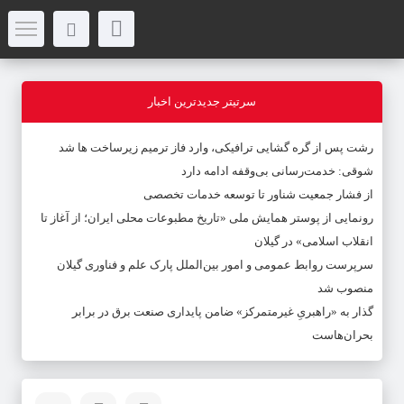
سرتیتر جدیدترین اخبار
رشت پس از گره گشایی ترافیکی، وارد فاز ترمیم زیرساخت ها شد
شوقی: خدمت‌رسانی بی‌وقفه ادامه دارد
از فشار جمعیت شناور تا توسعه خدمات تخصصی
رونمایی از پوستر همایش ملی «تاریخ مطبوعات محلی ایران؛ از آغاز تا
انقلاب اسلامی» در گیلان
سرپرست روابط عمومی و امور بین‌الملل پارک علم و فناوری گیلان
منصوب شد
گذار به «راهبریِ غیرمتمرکز» ضامن پایداری صنعت برق در برابر
بحران‌هاست