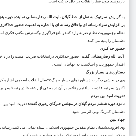
بازگوکنند چون قطار انقلاب در حال حرکت است.
به گزارش سرتوک به نقل از خط گیلان
،
ایت الله رضارمضانی نماینده دوره پ
بر افزایش سواد رسانه ای واخلاق رسانه ای با اشاره به اهمیت حضور حداکثری م
نظام وجمهوریت نظام ضربه وارد کنندومانع فراگیری وگسترش مکتب فکری امامان
دشمنان را پنبه می کنند.
حضور حداکثری
آیت الله رضارمضانی گفت
: حضور حداکثری درانتخابات ضریب امنیت را در داخل
اقتدار جمهوریت و اسلامیت به جهانیان است .
دستاوردهای بسیار بزرگ
اکنون به رتبه ۱۶دست یافتیم وعلاوه بر آن در بعضی از رشته ها در رتبه ۵ ودر برخی دیگر ایران دهمین کشور برتر جهان محسوب می شود.
تقویت امید بین مردم
نامزد دوره ششم مردم گیلان در مجلس خبرگان رهبری گفت:
تقویت امید بین م
دشمنان کمرنگ وبی اثر می شود.
جهاد تبین
وی افزود:دشمنان نظام مقدس جمهوری اسلامی، سیاه نمایی می کنند،رسانه ها باید
حرکت است ودر همین راستا مسئولان ما باید جهادی برخورد کنند.