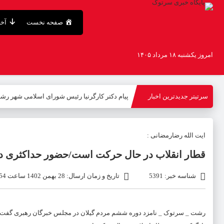
صفحه نخست
آخر
امروز یکشنبه ۱۸ مرداد ۱۴۰۵
سرتیتر جدیدترین اخبار
پیام دکتر کارگرنیا رئیس شورای اسلامی شهر رشت
ایت الله رضارمضانی :
قطار انقلاب در حال حرکت است/حضور حداکثری در
شناسه خبر: 5391
تاریخ و زمان ارسال: 28 بهمن 1402 ساعت 14:54
رشت _ سرتوک _ نامزد دوره ششم مردم گیلان در مجلس خبرگان رهبری گفت:در قبال