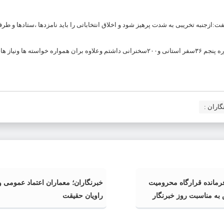
ت:ازجنبه تخریبی به شدت پرهیز شود و اخلاق انتخاباتی را باید نامزدها ،ستادها و طرف
پنجم ۳۶
سفر استانی و۲۰۰سخنرانی داشتم وعلاوه بران همواره خواسته ها ونیاز 
اران :
فرمانده قرارگاه محرومیت‌
خبرنگاران؛ معماران اعتماد عمومی و
به مناسبت روز خبرنگار
راویان حقیقت