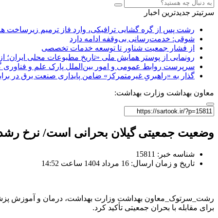
سرتیتر جدیدترین اخبار
رشت پس از گره گشایی ترافیکی، وارد فاز ترمیم زیرساخت ها
شوقی: خدمت‌رسانی بی‌وقفه ادامه دارد
از فشار جمعیت شناور تا توسعه خدمات تخصصی
رونمایی از پوستر همایش ملی «تاریخ مطبوعات محلی ایران؛ از آ
سرپرست روابط عمومی و امور بین‌الملل پارک علم و فناوری 
گذار به «راهبریِ غیرمتمرکز» ضامن پایداری صنعت برق در برا
معاون بهداشت وزارت بهداشت:
وضعیت جمعیتی گیلان بحرانی است/ نرخ رش
شناسه خبر: 15811
تاریخ و زمان ارسال: 16 مرداد 1404 ساعت 14:52
رشت_سرتوک_معاون بهداشت وزارت بهداشت، درمان و آموزش پزشکی با
برای مقابله با بحران جمعیتی تأکید کرد.