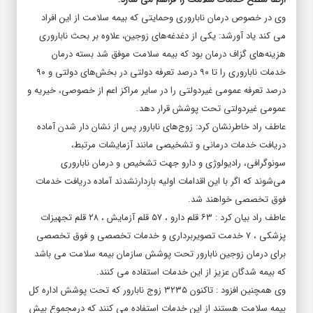
وی در خصوص درمان ناباروری وحمایتی که بیمه سلامت از این افراد
می کند یاد آورشد: یکی از دغدغه‌های زوجین، علاوه بر بحث ناباروری
هزینه‌های گزاف درمان بود که بیمه سلامت موفق شد بسته درمان
خدمات ناباروری را تا ۹۰ درصد تعرفه دولتی در بخش‌های دولتی و ۹۰
درصد تعرفه عمومی غیردولتی را در سایر مراکز اعم از خصوصی، خیریه و
عمومی غیردولتی تحت پوشش قرار دهد.
عاطف راد خاطرنشان کرد: زوج‌های نابارور پس از نشان دار شدن آماده
دریافت خدمات درمانی و تشخیصی مانند آزمایشات مرتبط،
سونوگرافی، رادیولوژی و دارو جهت تشخیص و درمان ناباروری
می‌شوند که اگر با این اقدامات اولیه باردارنشدند آماده دریافت خدمات
فوق تخصصی خواهند شد.
عاطف راد بیان کرد : ۶۳ قلم دارو ، ۵۷ قلم آزمایش ، ۲۸ قلم تجهیزات
پزشکی ، ۷ خدمت تصویربرداری و خدمات تخصصی و فوق تخصصی
برای درمان زوجین نابارور تحت پوشش سازمان بیمه سلامت می باشد
که بیمه شدگان عزیز از این خدمات استفاده می کنند.
وی همچنین افزود : تاکنون ۳۲۳۵ زوج نابارور که تحت پوشش اداره کل
بیمه سلامت هستند از این خدمات استفاده می کنند که درمجموع بیش