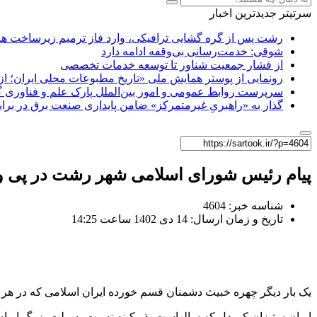
سرتیتر جدیدترین اخبار
رشت پس از گره گشایی ترافیکی، وارد فاز ترمیم زیرساخت ها
شوقی: خدمت‌رسانی بی‌وقفه ادامه دارد
از فشار جمعیت شناور تا توسعه خدمات تخصصی
رونمایی از پوستر همایش ملی «تاریخ مطبوعات محلی ایران؛ از آ
سرپرست روابط عمومی و امور بین‌الملل پارک علم و فناوری 
گذار به «راهبریِ غیرمتمرکز» ضامن پایداری صنعت برق در برا
پیام رئیس شورای اسلامی شهر رشت در پی وق
شناسه خبر: 4604
تاریخ و زمان ارسال: 14 دی 1402 ساعت 14:25
یک بار دیگر چهره خبیث دشمنان قسم خورده ایران اسلامی که در هر 
ایران ستیزان کوردل که سالهاست بذر کینه نسبت به ملت بزرگ ایران ا