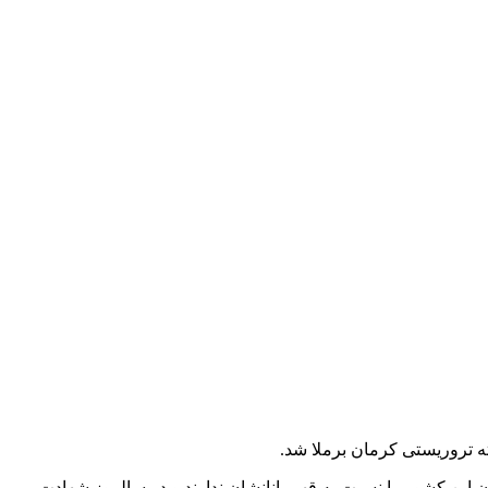
ه تروریستی کرمان برملا شد.
ن این کشور را نسبت به قهرمانانشان ندارند و در سالروز شهادت