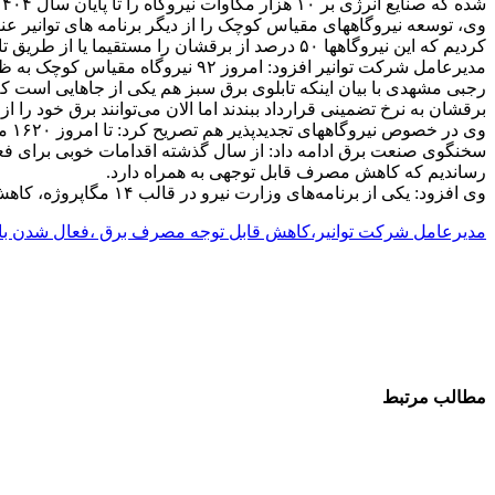
شده که صنایع انرژی بر ۱۰ هزار مگاوات نیروگاه را تا پایان سال ۱۴۰۴ در مدار قرار دهند که تاکنون ۲۰۱۶ مگاوات از این ظرفیت به مدار آمده و ۴ نیروگاه دیگر ظرف ۲ ماه آینده به بهره برداری می رسند.
کردیم که این نیروگاهها ۵۰ درصد از برقشان را مستقیما یا از طریق تابلوی برق آزاد به صنایع بفروشند.
مدیرعامل شرکت توانیر افزود: امروز ۹۲ نیروگاه مقیاس کوچک به ظرفیت ۹۳۵ مگاوات در تابلوی برق آزاد ثبت شدند که اینها برق بدون محدودیت عرضه می‌کنند.
رجبی مشهدی با بیان اینکه تابلوی برق سبز هم یکی از جاهایی است که
برقشان به نرخ تضمینی قرارداد ببندند اما الان می‌توانند برق خود را 
وی در خصوص نیروگاههای تجدیدپذیر هم تصریح کرد: تا امروز ۱۶۲۰ مگاوات نیروگاه تجدیدپذیر به بهره‌برداری رسیده و از ابتدای دولت چهاردهم، ۵۰ درصد به ظرفیت نیروگاههای تجدیدپذیر افزوده شده است.
رساندیم که کاهش مصرف قابل توجهی به همراه دارد.
وی افزود: یکی از برنامه‌های وزارت نیرو در قالب ۱۴ مگاپروژه، کاهش بار سرمایشی است. به همین دلیل اختیاراتی به استانها داده شده تا این اتفاق با استفاده از ظرفیتهای محلی و استانی بیافتد.
مدیرعامل شرکت توانیر،کاهش قابل توجه مصرف برق ،فعال شدن بازا
مطالب مرتبط