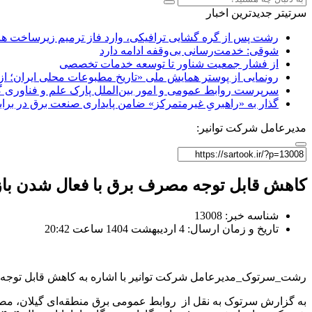
سرتیتر جدیدترین اخبار
رشت پس از گره گشایی ترافیکی، وارد فاز ترمیم زیرساخت ها
شوقی: خدمت‌رسانی بی‌وقفه ادامه دارد
از فشار جمعیت شناور تا توسعه خدمات تخصصی
رونمایی از پوستر همایش ملی «تاریخ مطبوعات محلی ایران؛ از آ
سرپرست روابط عمومی و امور بین‌الملل پارک علم و فناوری 
گذار به «راهبریِ غیرمتمرکز» ضامن پایداری صنعت برق در برا
مدیرعامل شرکت توانیر:
کاهش قابل توجه مصرف برق با فعال شدن بازا
شناسه خبر: 13008
تاریخ و زمان ارسال: 4 اردیبهشت 1404 ساعت 20:42
رشت_سرتوک_مدیرعامل شرکت توانیر با اشاره به کاهش قابل توجه مص