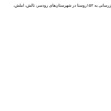
جمال نیکویی در بخشی دیگر درباره پروژه‌های در دست اجرای این شرکت، گفت: با مساعدت مدیران شرکت ملی گاز، مجوزهای عملیات گازرسانی به ۱۵۲روستا در شهرستان‌های رودسر، تالش، املش،