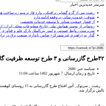
سرتیتر جدیدترین اخبار
رشت پس از گره گشایی ترافیکی، وارد فاز ترمیم زیرساخت ها
شوقی: خدمت‌رسانی بی‌وقفه ادامه دارد
از فشار جمعیت شناور تا توسعه خدمات تخصصی
رونمایی از پوستر همایش ملی «تاریخ مطبوعات محلی ایران؛ از آ
سرپرست روابط عمومی و امور بین‌الملل پارک علم و فناوری 
گذار به «راهبریِ غیرمتمرکز» ضامن پایداری صنعت برق در برا
۴۲طرح گازرسانی و ۳ طرح توسعه ظرفیت گاز در گیلان به بهره برداری رسید
شناسه خبر: 2686
تاریخ و زمان ارسال: 7 شهریور 1402 ساعت 11:04
تالش برگزار شد.