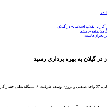
 شد
غاز تا انقلاب اسلامی» در گیلان
گیلان منصوب شد
بر بحران‌هاست
رشت _ سرتوک_ آئین افتتاح طرح گازرسانی به 15 روست