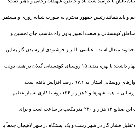
تان تالش با گرامیداشت یاد و خاطره شهیدان رجایی و باهنر گفت:
‌ایم و باید همانند رئیس جمهور محترم به صورت شبانه روزی و مستمر
ین مناطق کوهستانی و صعب العبور بدون راه مناسب جای تحسین و
داوند متعال است. عباسی با ابراز خوشنودی از رسیدن گاز به این
درادامه این آیین عیسی جمال نیکویی مدیرعامل شرکت گاز استان گیلان با گرامیداشت هفته دولت و یاد و خاطره شهیدان رجایی و باهنر، اظهار داشت: با بهره مندی ۱۵ روستای کوهستانی گیلان در هفته دولت
جمال نیکویی با قدردانی از توجه ویژه استاندار گیلان و همراهی شایسته ادارات مرتبط برای گازرسانی به روستاهای استان، اظهار داشت: گازرسانی به همه شهرها و ۲ هزار و ۱۳۶ روستا کاری بسیار عظیم
مدیرعامل شرکت گاز استان گیلان همچنین از گازرسانی به ۲۷ واحد صنعتی در مناطق مختلف استان خبر داد و گفت: حجم جایگزینی سوخت این صنایع ۱۳ هزار و ۲۲۰ مترمکعب بر ساعت است و برای
پروژه توسعه ظرفیت ایستگاه‌های گازرسانی استان بیان کرد: در هفته دولت امسال طرح افزایش ظرفیت ۲ ایستگاه تقلیل فشار گاز در شهر رشت و یک ایستگاه در شهر لاهیجان جمعاً با