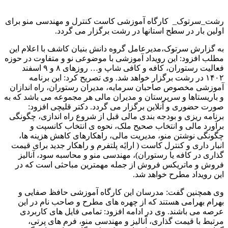
رشت_سرتوک_ کارگاه آموزشی کاست کنترل و مهندسی منو برای
اولین بار در سطح استانها در رشت برگزار می گردد.
به گزارش سرتوک،مدیرعامل گروه دانش بنیان کاشف با اعلام این
مطلب افزود: این رویداد آموزشی با موضوعی نو و متفاوت در حوزه
فعالیت رستوران، کافه و کافی شاپ و… روزهای ۸ و ۹ اسفند
۱۴۰۲ در رشت برگزار خواهد شد. وی تصریح کرد: این برنامه
آموزشی مخصوص صاحبان سرمایه، ‌‎مدیران رستوران، راه اندازان
و باریستاها و ‌‎سرپرستان و مدیران مالی هر مجموعه می باشد که به
صورت حضوری و آنلاین برگزار می گردد. دکتر قلیچی افزود:
برنامه ریزی و بودجه بندی مالی قبل از شروع راه اندازی، چگونگی
برآورد مالی و انتخاب صحیح ملک، نحوه ی انتخاب کانسپت و
چگونگی نوشتن منو، مدیریت مالی، راهکارهای کاهش هزینه ها،
انبار داری و کنترل کاست ( ارایٔه پلتفرم و راهکار جدید برای قیمت
گذاری در کافه یا رستوران)، مهندسی منو و محاسبه سود، آنالیز
فروش و ماتریکس فروش از جمله مهمترین مباحثی است که در
این رویداد مطرح خواهد شد.
وی همچنین گفت: مدرسان این کارگاه آموزشی حافظ صفایی و
بهرام بهرامی هستند که از چهره های مطرح و صاحب نام در این
عرصه می باشند. وی در ادامه افزود: تمامی فایل های کاربردی
مرتبط با قیمت گذاری، آنالیز و مهندسی منو، فرم های پرتی،