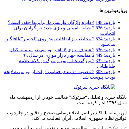
پربازدیدترین ها
بازدید: 4,148
دایره واژگان فارسی ما ایرانی‌ها چقدر است؟
بازدید: 2,836
خیانت امنیتی و بازی جدید غربگرایان برای
انتخابات
بازدید: 2,574
مخاطب از اتفاقات پیش‌روی “احضار” غافلگیر
می‌شود
بازدید: 2,536
شفاف‌سازی ۶ ناشر بورسی در سامانه کدال
بازدید: 2,449
مقایسه چهار بازار موازی در سال ۹۹
بازدید: 2,332
ویژگی عالم پس از مرگ در کلام علامه
طباطبایی
بازدید: 2,303
مصوبه ۱۰ بندی حمایتی دولت از بورس به لایحه
بودجه پیوست شد
پایگاه خبری و تحلیلی “سرتوک” فعالیت خود را از اردیبهشت ماه
سال ۱۳۹۸ آغاز کرده است.
این رسانه با تاکید بر اصل اطلاع‌رسانی صحیح و دقیق در چارچوب
قوانین نظام جمهوری اسلامی ایران فعالیت می‌کند.
“سرتوک” بر اساس رسالت حرفه‌ای و تقویت امید به آینده خود را