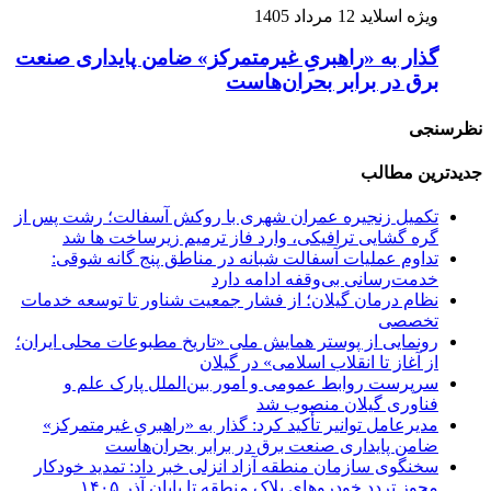
ویژه اسلاید
12 مرداد 1405
گذار به «راهبریِ غیرمتمرکز» ضامن پایداری صنعت
برق در برابر بحران‌هاست
نظرسنجی
جدیدترین مطالب
تکمیل زنجیره عمران شهری با روکش آسفالت؛
رشت پس از
گره گشایی ترافیکی، وارد فاز ترمیم زیرساخت ها شد
تداوم عملیات آسفالت‌ شبانه در مناطق پنج گانه
شوقی:
خدمت‌رسانی بی‌وقفه ادامه دارد
نظام درمان گیلان؛
از فشار جمعیت شناور تا توسعه خدمات
تخصصی
رونمایی از پوستر همایش ملی «تاریخ مطبوعات محلی ایران؛
از آغاز تا انقلاب اسلامی» در گیلان
سرپرست روابط عمومی و امور بین‌الملل پارک علم و
فناوری گیلان منصوب شد
مدیرعامل توانیر تأکید کرد:
گذار به «راهبریِ غیرمتمرکز»
ضامن پایداری صنعت برق در برابر بحران‌هاست
سخنگوی سازمان منطقه آزاد انزلی خبر داد:
تمدید خودکار
مجوز تردد خودروهای پلاک منطقه تا پایان آذر ۱۴۰۵