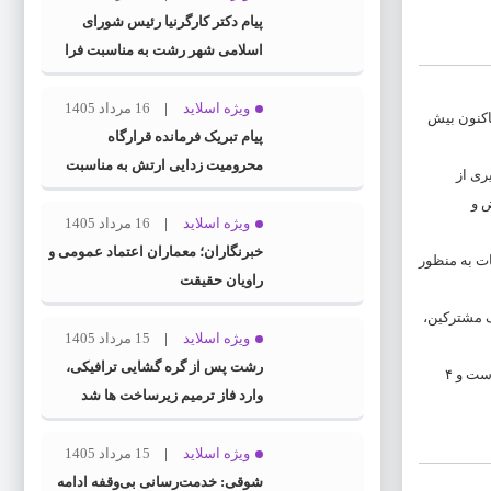
پیام دکتر کارگرنیا رئیس شورای
اسلامی شهر رشت به مناسبت فرا
رسیدن روز خبرنگار
ویژه اسلاید
16 مرداد 1405
اکنون بیش
پیام تبریک فرمانده قرارگاه
محرومیت‌ زدایی ارتش به مناسبت
ری از
روز خبرنگار
استان تعویض و
ویژه اسلاید
16 مرداد 1405
خبرنگاران؛ معماران اعتماد عمومی و
ات به منظور
راویان حقیقت
ف مشترکین،
ویژه اسلاید
15 مرداد 1405
رشت پس از گره گشایی ترافیکی،
غیاثی همچنین افزود: از مجموع کنتورهای تعویض شده ، ۵ هزار و ۶۹۲ فقره خانگی (۷۳%) ، یک هزار و ۲۶۵ فقره غیرخانگی (۱۶%) و ۸۱۸ فقره (۱۱%) اقامتگاه موقت است و ۴
وارد فاز ترمیم زیرساخت ها شد
ویژه اسلاید
15 مرداد 1405
شوقی: خدمت‌رسانی بی‌وقفه ادامه