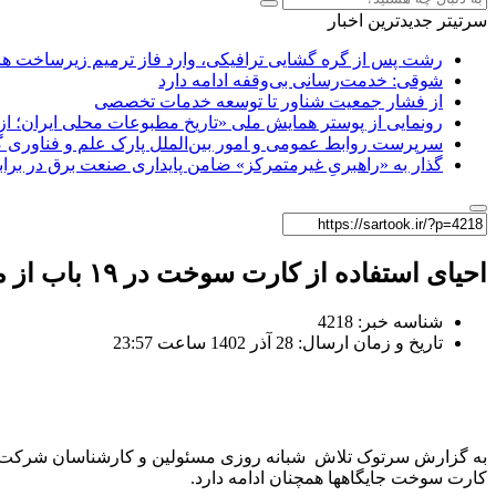
سرتیتر جدیدترین اخبار
رشت پس از گره گشایی ترافیکی، وارد فاز ترمیم زیرساخت ها
شوقی: خدمت‌رسانی بی‌وقفه ادامه دارد
از فشار جمعیت شناور تا توسعه خدمات تخصصی
رونمایی از پوستر همایش ملی «تاریخ مطبوعات محلی ایران؛ از آ
سرپرست روابط عمومی و امور بین‌الملل پارک علم و فناوری 
گذار به «راهبریِ غیرمتمرکز» ضامن پایداری صنعت برق در برا
احیای استفاده از کارت سوخت در ۱۹ باب از مجاری عرضه سوخت استان گیلان
شناسه خبر: 4218
تاریخ و زمان ارسال: 28 آذر 1402 ساعت 23:57
به گزارش سرتوک تلاش شبانه روزی مسئولین و کارشناسان شرکت ملی 
کارت سوخت جایگاهها همچنان ادامه دارد.