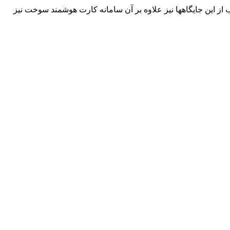
اضر در تمامی مجاری عرضه سوخت استان گیلان_ که مجموعا ۱۲۹ باب است،_ امکان سوخترسانی آفلاین وجود دارد و در ۱۹ باب از این جایگاهها نیز علاوه بر آن سامانه کارت هوشمند سوخت نیز