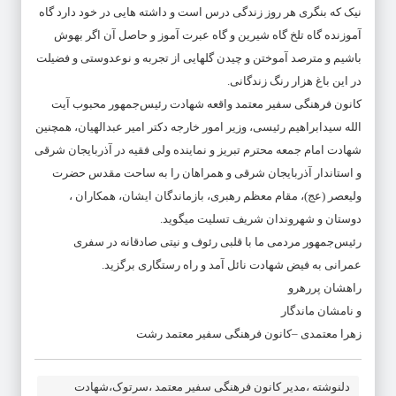
نیک که بنگری هر روز زندگی درس است و داشته هایی در خود دارد گاه
آموزنده گاه تلخ گاه شیرین و گاه عبرت آموز و حاصل آن اگر بهوش
باشیم و مترصد آموختن و چیدن گلهایی از تجربه و نوعدوستی و فضیلت
در این باغ هزار رنگ زندگانی.
کانون فرهنگی سفیر معتمد واقعه شهادت رئیس‌جمهور محبوب آیت
الله سیدابراهیم رئیسی، وزیر امور خارجه دکتر امیر عبدالهیان، همچنین
شهادت امام جمعه محترم تبریز و نماینده ولی فقیه در آذربایجان شرقی
و استاندار آذربایجان شرقی و همراهان را به ساحت مقدس حضرت
ولیعصر (عج)، مقام معظم رهبری، بازماندگان ایشان، همکاران ،
دوستان و شهروندان شریف تسلیت میگوید.
رئیس‌جمهور مردمی ما با قلبی رئوف و نیتی صادقانه در سفری
عمرانی به فیض شهادت نائل آمد و راه رستگاری برگزید.
راهشان پررهرو
و نامشان ماندگار
زهرا معتمدی –کانون فرهنگی سفیر معتمد رشت
دلنوشته ،مدیر کانون فرهنگی سفیر معتمد ،سرتوک،شهادت