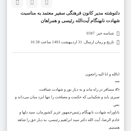
دلنوشته مدیر کانون فرهنگی سفیر معتمد به مناسبت
شهادت نابهنگام آیت‌الله رئیسی و همراهان
شناسه خبر: 6587
تاریخ و زمان ارسال: 31 اردیبهشت 1403 ساعت 16:58
انالله و انا الیه راجعون
▪️▪️▪️
✍️ مسافر در راه ماند و به دیار نور و شهادت شتافت،
صبری باید و شکیبایی که حکمت و مصلحت را تنها ایزد منان می‌داند و
بس.
ناباورانه شهادت نابهنگام رئیس‌جمهور عزیز کشورمان، سید دلها و
خادم الرضا، آیت الله دکتر سید ابراهیم رئیسی، به دیار حق را شاهد
هستیم.