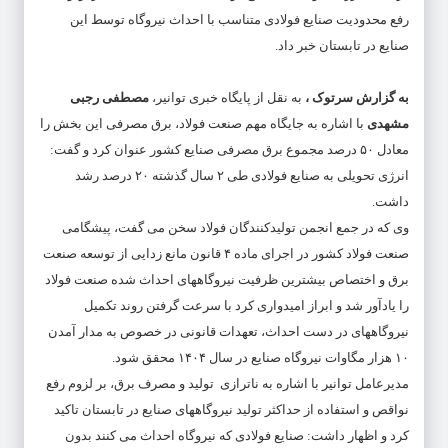
رفع محدودیت صنایع فولادی متناسب با احداث نیروگاه توسط این
صنایع در تابستان خبر داد.
به گزارش سرتوک ،
به نقل از پایگاه خبری توانیر،
مصطفی رجبی
مشهدی
با اشاره به جایگاه مهم صنعت فولاد، برق مصرفی این بخش را
معادل ۵٠ درصد مجموع برق مصرفی صنایع کشور عنوان کرد و گفت:
انرژی تحویلی به صنایع فولادی طی ٢ سال گذشته ٢٠ درصد رشد
داشت.
وی که در جمع انجمن تولیدکنندگان فولاد سخن می گفت، پیشگامی
صنعت فولاد کشور در اجرای ماده ۴ قانون مانع زدایی از توسعه صنعت
برق و اختصاص بیشترین ظرفیت نیروگاههای احداث شده صنعت فولاد
را یادآور شد و ابراز امیدواری کرد با سرعت گرفتن روند تکمیل
نیروگاههای در دست احداث، تعهدات قانونی در خصوص به مدار آمدن
١٠ هزار مگاوات نیروگاه صنایع در سال ١۴٠۴ محقق شود.
مدیرعامل توانیر با اشاره به ناترازی تولید و مصرف برق، بر لزوم رفع
نواقص و استفاده از حداکثر تولید نیروگاههای صنایع در تابستان تاکید
کرد و اظهار داشت: صنایع فولادی که نیروگاه احداث می کنند بدون