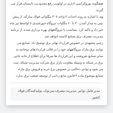
هیچگونه بوروکراسی اداری در اولویت رفع محدودیت تابستان قرار می
گیرند.
وی با اشاره به روند احداث ٢ واحد ٣٠٧ مگاواتی فولاد مبارکه، از پیش
بینی به مدار آمدن ۴٠ تا ۶٠ مگاوات نیروگاه خورشیدی تا اواسط تیر ماه
خبر داد و تاکید کرد: متناسب با نیروگاههای بهره برداری شده، از برنامه
مدیریت مصرف برق صنایع کاسته خواهد شد.
رجبی مشهدی در خصوص قرارداد تهاتر برق توضیح داد: صنایع می
توانند برق مازاد نیروگاههای خود را در قالب قراردادهای دوجانبه به
سایر صنایع بفروشند و این قرارداد ها صرفا برای اطلاع از جابه جایی
برق در شبکه به وسیله معاونت بازار برق شرکت مدیریت شبکه، ثبت
می شود و توانیر دخالتی در خصوص نرخ خرید و فروش برق مازاد
صنایع موضوع ماده ۴ قانون مانع زدایی از توسعه صنعت برق ندارد.
مدیرعامل توانیر ،مدیریت مصرف،سرتوک، تولیدکنندگان فولاد
کشور