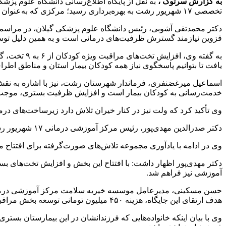
به گزارش سرتوک ،
به نقل از پایگاه اطلاع‌رسانی دانشگاه علوم پزش
تخصصی ۱۷ شهریور رشت به بهره‌برداری رسید؛ مرکزی که به‌عنوان مهم‌ترین قطب درمانی کودکان در شمال کشور شناخته می‌شود و پذیرای بیماران از استان‌های همجوار نیز هست.
دکتر محمدتقی آشوبی، رئیس دانشگاه علوم پزشکی گیلان، در مراسم بهر
قزوین نیازمند گسترش ظرفیت‌های درمانی است و به همین دلیل توسعه این بخش از اول
یافت تا بتوانیم پاسخگوی نیاز همه کودکان بیمار استان و مناطق اطرا
اسماعیل میرغضنفری، فرماندار شهرستان رشت، نیز با اشاره به نق
خدمت‌رسانی به کودکان بیمار است و افزایش ظرفیت بستری، موجب کاهش
وی تأکید کرد که ولت نیز در کنار خیران تلاش دارد زیرساخت‌های درم
دکتر صدرالدین مهدی‌پور، رئیس مرکز آموزشی درمانی ۱۷ شهریور رشت، با اشاره به بر نقش بی‌بدیل خیرین در توسعه زیرساخت‌های سلامت استان تأکید کرد.
وی در ادامه با یادآوری مجموعه تلاش‌های صورت‌گرفته برای افتتاح 
آموزشی نیز فراهم شد.
هدف ارتقای این جایگاه، هزینه ۴۵۰ میلیون تومانی توسعه بخش مراقبت‌های ویژه را بر عهده گرفته است.
وی با بیان اینکه خانواده‌هایی که فرزندانشان در این بیمارستان بستری