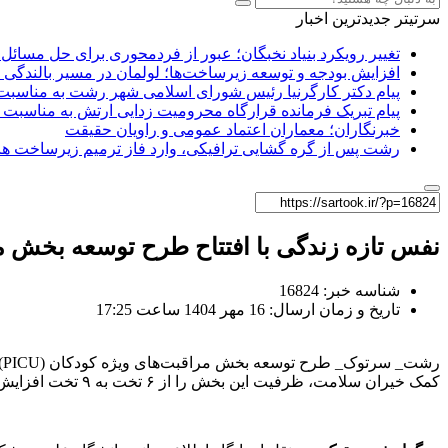
سرتیتر جدیدترین اخبار
تغییر رویکرد بنیاد نخبگان؛ عبور از فردمحوری برای حل مسائل
افزایش بودجه و توسعه زیرساخت‌ها؛ لولمان در مسیر بالندگی
پیام دکتر کارگرنیا رئیس شورای اسلامی شهر رشت به مناسبت 
پیام تبریک فرمانده قرارگاه محرومیت‌ زدایی ارتش به مناسبت 
خبرنگاران؛ معماران اعتماد عمومی و راویان حقیقت
رشت پس از گره گشایی ترافیکی، وارد فاز ترمیم زیرساخت ها
نفس تازه زندگی با افتتاح طرح توسعه بخش م
شناسه خبر: 16824
تاریخ و زمان ارسال: 16 مهر 1404 ساعت 17:25
کمک خیران سلامت، ظرفیت این بخش را از ۶ تخت به ۹ تخت افزایش داده و زمینه ارتقای آن تا ۱۳ تخت را نیز فراهم کرده است.