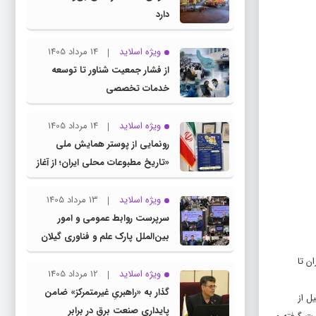
دارد
ویژه اسلاید
14 مرداد 1405
از فشار جمعیت شناور تا توسعه
خدمات تخصصی
ویژه اسلاید
14 مرداد 1405
رونمایی از پوستر همایش ملی
«تاریخ مطبوعات محلی ایران؛ از آغاز
تا انقلاب اسلامی» در گیلان
ویژه اسلاید
13 مرداد 1405
سرپرست روابط عمومی و امور
بین‌الملل پارک علم و فناوری گیلان
منصوب شد
ن تا
ویژه اسلاید
12 مرداد 1405
گذار به «راهبریِ غیرمتمرکز» ضامن
ل از
پایداری صنعت برق در برابر