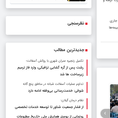
ت گرفته و
بحران‌هاست
 جاری
نظرسنجی
مه‌ها
جدیدترین مطالب
تکمیل زنجیره عمران شهری با روکش آسفالت؛
رشت پس از گره گشایی ترافیکی، وارد فاز ترمیم
زیرساخت ها شد
تداوم عملیات آسفالت‌ شبانه در مناطق پنج گانه
شوقی: خدمت‌رسانی بی‌وقفه ادامه دارد
نظام درمان گیلان؛
از فشار جمعیت شناور تا توسعه خدمات تخصصی
›
رونمایی از پوستر همایش ملی «تاریخ مطبوعات