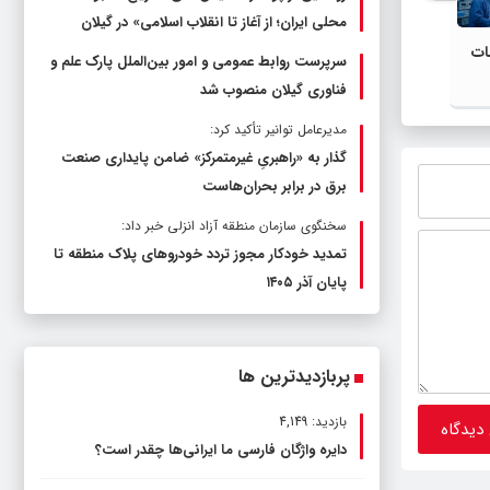
محلی ایران؛ از آغاز تا انقلاب اسلامی» در گیلان
ات
رونمایی از پوستر همایش ملی «تاریخ
سرپرست
سرپرست روابط عمومی و امور بین‌الملل پارک علم و
مطبوعات محلی ایران؛ از آغاز تا انقلاب
پارک ع
فناوری گیلان منصوب شد
اسلامی» در گیلان
مدیرعامل توانیر تأکید کرد:
گذار به «راهبریِ غیرمتمرکز» ضامن پایداری صنعت
برق در برابر بحران‌هاست
سخنگوی سازمان منطقه آزاد انزلی خبر داد:
تمدید خودکار مجوز تردد خودروهای پلاک منطقه تا
پایان آذر ۱۴۰۵
پربازدیدترین ها
بازدید: 4,149
دایره واژگان فارسی ما ایرانی‌ها چقدر است؟