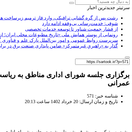
سرتیتر جدیدترین اخبار
رشت پس از گره گشایی ترافیکی، وارد فاز ترمیم زیرساخت ها
شوقی: خدمت‌رسانی بی‌وقفه ادامه دارد
از فشار جمعیت شناور تا توسعه خدمات تخصصی
رونمایی از پوستر همایش ملی «تاریخ مطبوعات محلی ایران؛ از آ
سرپرست روابط عمومی و امور بین‌الملل پارک علم و فناوری 
گذار به «راهبریِ غیرمتمرکز» ضامن پایداری صنعت برق در برا
برگزاری جلسه شورای اداری مناطق به ریاست ش
عمرانی
شناسه خبر: 571
تاریخ و زمان ارسال: 20 خرداد 1402 ساعت 20:13
رشت_سرتوک_رحیم شوقی شهردار رشت در جلسه شورای اداری مناطق که 