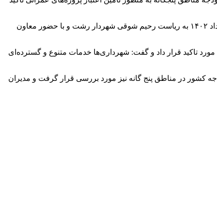
به گزارش سرتوک به نقل از واحد خبر مدیریت ارتباطات و امور بین الملل شهرداری رشت_ جلسه شورای اداری مناطق امروز شنبه ۲۰ خرداد ۱۴۰۲ به ریاست رحیم شوقی شهردار رشت و با حضور معاون
ورد تاکید قرار داد و گفت: شهرداری‌ها خدمات متنوع و گسترده‌ای
وه بر پروژه‌های خرد عمرانی به تفکیک هر کدام از مناطق، پرونده‌های مرتبط با بند( ت) تصبره ماده ۶ قانون بودجه کشور در مناطق پنج گانه نیز مورد بررسی قرار گرفت و مدیران