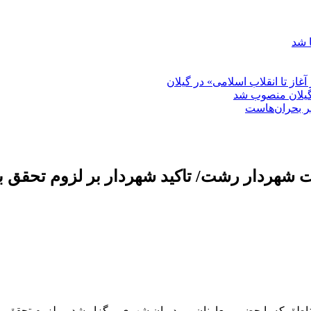
 شد
غاز تا انقلاب اسلامی» در گیلان
گیلان منصوب شد
بر بحران‌هاست
هردار رشت/ تاکید شهردار بر لزوم تحقق بودج
با حضور معاونان و مدیران شهری برگزار شد بر لزوم تحقق بودجه م